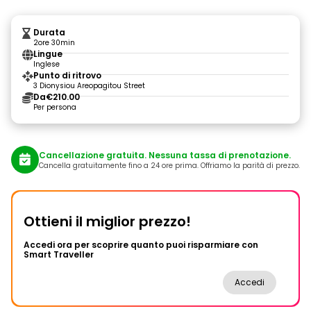
Durata
2ore 30min
Lingue
Inglese
Punto di ritrovo
3 Dionysiou Areopagitou Street
Da
€210.00
Per persona
Cancellazione gratuita. Nessuna tassa di prenotazione.
Cancella gratuitamente fino a 24 ore prima. Offriamo la parità di prezzo.
Ottieni il miglior prezzo!
Accedi ora per scoprire quanto puoi risparmiare con
Smart Traveller
Accedi