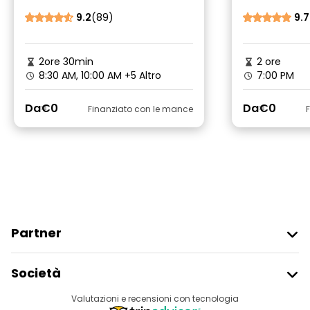
città con
peloso
9.2
(89)
9.7
2ore 30min
2 ore
8:30 AM, 10:00 AM
+5 Altro
7:00 PM
Da
€0
Da
€0
Finanziato con le mance
Partner
Iscriviti Al Freetour
Società
Accesso Del Fornitore
Destinazioni
Valutazioni e recensioni con tecnologia
Programma Di Affiliazione