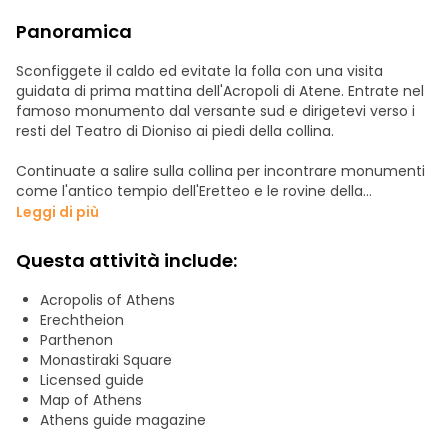
Panoramica
Sconfiggete il caldo ed evitate la folla con una visita
guidata di prima mattina dell'Acropoli di Atene. Entrate nel
famoso monumento dal versante sud e dirigetevi verso i
resti del Teatro di Dioniso ai piedi della collina.
Continuate a salire sulla collina per incontrare monumenti
come l'antico tempio dell'Eretteo e le rovine della
monumentale porta dei Propilei. Imparate a conoscere la
Leggi di più
vita nell'Antica Grecia dalla vostra guida autorizzata
mentre vi dirigete verso l'iconico Partenone, considerato il
Questa attività include:
più importante edificio sopravvissuto dell'epoca classica.
Acropolis of Athens
Ammirate altre attrazioni come il Tempio di Atena Nike,
Erechtheion
costruito per venerare la dea della vittoria nella speranza di
Parthenon
un esito positivo della lunga guerra contro gli Spartani.
Monastiraki Square
Terminate in Piazza Monastiraki, dove potrete cercare
Licensed guide
occasioni nel mercato delle pulci o acquistare regali nei
Map of Athens
negozi di souvenir.
Athens guide magazine