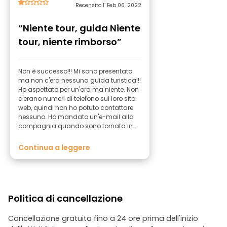
Recensito l’ Feb 06, 2022
“Niente tour, guida Niente
tour, niente rimborso”
Non è successo!!! Mi sono presentato
ma non c'era nessuna guida turistica!!!
Ho aspettato per un'ora ma niente. Non
c'erano numeri di telefono sul loro sito
web, quindi non ho potuto contattare
nessuno. Ho mandato un'e-mail alla
compagnia quando sono tornata in
hotel, ma non ho ricevuto risposta.
Hanno preso i miei soldi!!! Nessun
Continua a leggere
rimborso!!!
Politica di cancellazione
Cancellazione gratuita fino a 24 ore prima dell'inizio