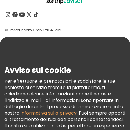
Chi Siamo
Contattaci
Gruppi
© Freetour.com GmbH 2014-2026
Aiuto
Blog
Stampa
Sicurezza E Privacy
Avviso sui cookie
Termini E Condizioni
Informativa Sui Cookie
Per effettuare le prenotazioni e soddisfare le tue
richieste di servizio tramite la piattaforma, ti
Freetour Premi
chiediamo alcune informazioni, come il nome e
Programma Di Fidelizzazione
l'indirizzo e-mail. Tali informazioni sono riportate in
dettaglio durante il processo di prenotazione e nella
nostra
informativa sulla privacy
. Puoi sempre opporti
al trattamento dei tuoi dati personali contattandoci.
Il nostro sito utilizza i cookie per offrire un'esperienza