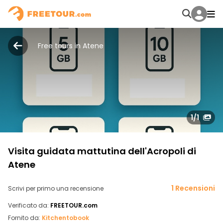
Free tours in Atene
1
/1
Visita guidata mattutina dell'Acropoli di
Atene
1 Recensioni
Scrivi per primo una recensione
Verificato da:
FREETOUR.com
Fornito da:
Kitchentobook