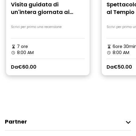
Visita guidata di
Spettacolo
un'intera giornata ai
al Tempio 
templi di Abu Simbel da
Assuan
Assuan
Scrivi per primo una recensione
Scrivi per primo u
7 ore
6ore 30mi
8:00 AM
8:00 AM
Da
€60.00
Da
€50.00
Partner
Iscriviti Al Freetour