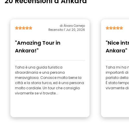
20 Recensioni a Ankara
di Álvaro Cornejo
Recensito l’ Jul 20, 2026
"Amazing Tour in
"Nice in
Ankara!"
Ankara"
Taha è una guida turistica
Taha mi ha m
straordinaria e una persona
importanti d
meravigliosa. Conosce molto bene la
parlato della 
città e la storia turca, ed è una persona
È stato temp
molto cordiale. Un tour che consiglio
vivamente di 
vivamente se vi trovate...