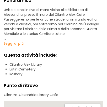
Panoramica
Unisciti a noi in riva al mare vicino alla Biblioteca di
Alessandria, presso il muro del Cilantro Alex Cafe.
Passeggeremo per le antiche strade, ammirando edifici
vecchi e classici, poi entreremo nel Giardino dell'Orologio
per visitare i cimiteri della Prima e della Seconda Guerra
Mondiale e lo storico Cimitero Latino.
Successivamente, vedremo le antiche mura di Alessandria
Leggi di più
e ci rilasseremo sulle rocce del mare con alcune bevande
tradizionali. Proseguiremo verso la storica chiesa di Santa
Questa attività include:
Caterina, dove riposano le reliquie di Santa Sabina del IV
secolo.
Cilantro Alex Library
Latin Cemetery
Visiteremo il monumento al Milite Ignoto, esploreremo il
koshary
complesso di Abu El Abbas per conoscere la cultura
islamica e concluderemo il tour in un mercato locale per
Punto di ritrovo
sperimentare la vita quotidiana degli alessandrini.
Cilantro Alexandria Library Cafe