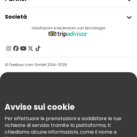
Iscriviti Al Freetour
Società
Accesso Del Fornitore
Destinazioni
Valutazioni e recensioni con tecnologia
Programma Di Affiliazione
Chi Siamo
Contattaci
Gruppi
© Freetour.com GmbH 2014-2026
Aiuto
Blog
Stampa
Sicurezza E Privacy
Avviso sui cookie
Termini E Condizioni
Informativa Sui Cookie
Per effettuare le prenotazioni e soddisfare le tue
richieste di servizio tramite la piattaforma, ti
Freetour Premi
chiediamo alcune informazioni, come il nome e
Programma Di Fidelizzazione