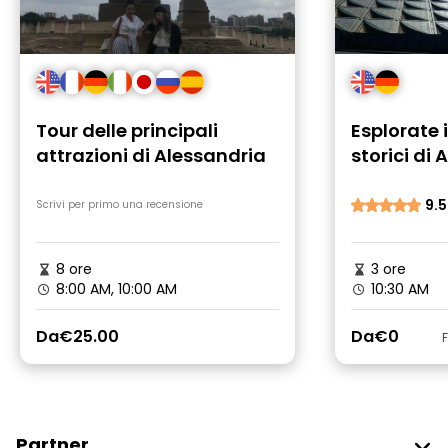
Tour delle principali
Esplorate i
attrazioni di Alessandria
storici di
un tour gr
9.5
Scrivi per primo una recensione
8 ore
3 ore
8:00 AM, 10:00 AM
10:30 AM
Da
€25.00
Da
€0
Partner