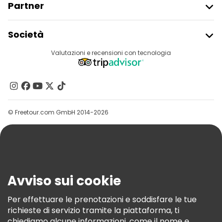
Partner
Iscriviti Al Freetour
Società
Accesso Del Fornitore
Destinazioni
Valutazioni e recensioni con tecnologia
Programma Di Affiliazione
Chi Siamo
Contattaci
Gruppi
© Freetour.com GmbH 2014-2026
Aiuto
Blog
Stampa
Sicurezza E Privacy
Avviso sui cookie
Termini E Condizioni
Informativa Sui Cookie
Per effettuare le prenotazioni e soddisfare le tue
richieste di servizio tramite la piattaforma, ti
Freetour Premi
chiediamo alcune informazioni, come il nome e