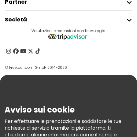
Partner
Iscriviti Al Freetour
Società
Accesso Del Fornitore
Destinazioni
Valutazioni e recensioni con tecnologia
Programma Di Affiliazione
Chi Siamo
Contattaci
Gruppi
© Freetour.com GmbH 2014-2026
Aiuto
Blog
Stampa
Sicurezza E Privacy
Avviso sui cookie
Termini E Condizioni
Informativa Sui Cookie
Per effettuare le prenotazioni e soddisfare le tue
richieste di servizio tramite la piattaforma, ti
Freetour Premi
chiediamo alcune informazioni, come il nome e