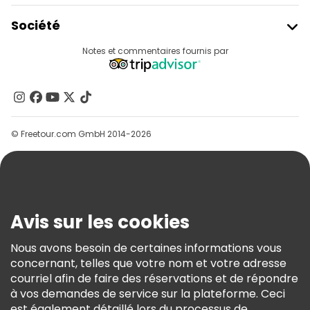
Rejoindre Freetour
Société
Connexion Du Fournisseur
Destinations
Notes et commentaires fournis par
Programme D’affiliation
À Propos De Nous
Contactez-Nous
Groupes
© Freetour.com GmbH 2014-2026
Aide
Blog
Presse
Sécurité Et Confidentialité
Avis sur les cookies
Conditions Générales Et Mentions Légales
Nous avons besoin de certaines informations vous
Politique En Matière De Cookies
concernant, telles que votre nom et votre adresse
Freetour Prix
courriel afin de faire des réservations et de répondre
à vos demandes de service sur la plateforme. Ceci
Programme De Fidélité
est également détaillé lors du processus de