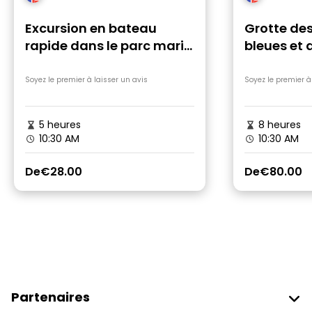
Excursion en bateau
Grotte d
rapide dans le parc marin
bleues et
national de Sazan-
la baie d
Karaburun
Soyez le premier à laisser un avis
Soyez le premier à
5 heures
8 heures
10:30 AM
10:30 AM
De
€28.00
De
€80.00
Partenaires