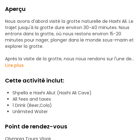
Aperçu
Nous avons d'abord visité la grotte naturelle de Haxhi Ali. Le
trajet jusqu'à la grotte dure environ 30-40 minutes. Nous
entrons dans la grotte, où nous restons environ 15-20
minutes pour nager, plonger dans le monde sous-marin et
explorer la grotte.
Après la visite de la grotte, nous nous rendons sur l'une des
merveilleuses plages de la péninsule de Karaburun, la
Lire plus
"plage de Saint Vasil", où vous aurez la possibilité de nager,
de faire de la plongée avec tuba et de profiter des eaux
Cette activité inclut:
cristallines bleues et de la magnifique nature qui entoure
la plage.
Shpella e Haxhi Aliut (Haxhi Ali Cave)
All fees and taxes
Vous aurez également l'occasion de visiter et d'explorer les
1 Drink (Beer,Cola)
plages sauvages de la baie de Saint Koli. Vous devrez faire
Unlimited Water
une marche de 10 minutes pour atteindre ces belles plages
sauvages. Ensuite, nous retournons au point de départ
Point de rendez-vous
dans la ville de Vlore.
Olympia Tours Vlorë