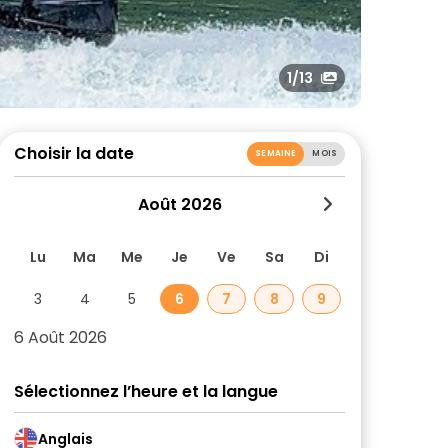
1
/13
Choisir la date
SEMAINE
MOIS
Août 2026
Lu
Ma
Me
Je
Ve
Sa
Di
3
4
5
6
7
8
9
6 Août 2026
Sélectionnez l’heure et la langue
Anglais