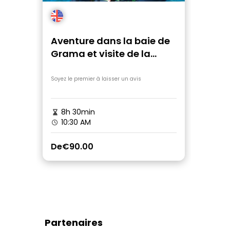
Aventure dans la baie de
Grama et visite de la
grotte de Blue Gem en
bateau à moteur
Soyez le premier à laisser un avis
8h 30min
10:30 AM
De
€90.00
Partenaires