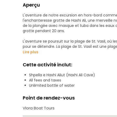
Aperçu
L'aventure de notre excursion en hors-bord comme
l'enchanteresse grotte de Haxhi Ali, une merveille na
de la plongée avec masque et tuba dans les eaux cri
grotte pendant 20 ans.
L'aventure se poursuit sur la plage de St. Vasil, où 
pour se détendre. La plage de St. Vasil est une pla
masque et tuba et profiter des eaux bleues cristall
Lire plus
zone naturelle sauvage qui entoure la plage.
Cette activité inclut:
Mais l'excitation ne s'arrête pas là ; une promenad
Koli, qui possède deux petites plages sauvages ave
Shpella e Haxhi Aliut (Haxhi Ali Cave)
étonnant pour une connexion intime avec la natur
All fees and taxes
Unlimited bottle of water
À la fin de l'excursion, nous vous garantissons une e
extraordinaire.
Point de rendez-vous
Ne manquez pas l'occasion de réserver votre place e
Vlora Boat Tours
d'émerveillement.