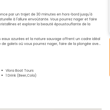
nce par un trajet de 30 minutes en hors-bord jusqu'à
turelle à l'allure envoûtante. Vous pourrez nager et faire
stallines et explorer la beauté époustouflante de la
les eaux azurées et la nature sauvage offrent un cadre idéal
ge de galets où vous pourrez nager, faire de la plongée avec
ines. Vous passerez votre temps libre dans la magnifique
e de 10 minutes nous mène au paradis isolé de la baie de St.
c des eaux cristallines bleues et un monde sous-marin
Vlora Boat Tours
e.
1 Drink (Beer,Cola)
xpérience inoubliable et le désir de revivre cette excursion
t de profiter d'une journée d'exploration et