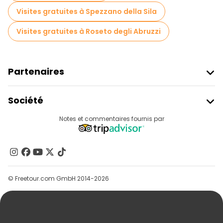
Visites gratuites à Spezzano della Sila
Visites gratuites à Roseto degli Abruzzi
Partenaires
Rejoindre Freetour
Société
Connexion Du Fournisseur
Destinations
Notes et commentaires fournis par
Programme D’affiliation
À Propos De Nous
Contactez-Nous
Groupes
© Freetour.com GmbH 2014-2026
Aide
Blog
Presse