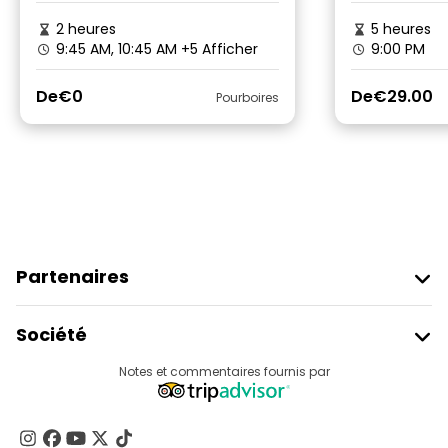
2 heures
5 heures
9:45 AM, 10:45 AM
+5 Afficher
9:00 PM
De
€0
De
€29.00
Pourboires
Partenaires
Rejoindre Freetour
Société
Connexion Du Fournisseur
Destinations
Notes et commentaires fournis par
Programme D’affiliation
À Propos De Nous
Contactez-Nous