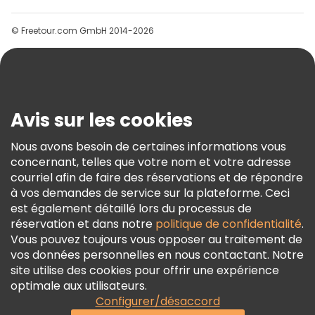
Groupes
© Freetour.com GmbH 2014-2026
Aide
Blog
Presse
Sécurité Et Confidentialité
Avis sur les cookies
Conditions Générales Et Mentions Légales
Nous avons besoin de certaines informations vous
Politique En Matière De Cookies
concernant, telles que votre nom et votre adresse
Freetour Prix
courriel afin de faire des réservations et de répondre
à vos demandes de service sur la plateforme. Ceci
Programme De Fidélité
est également détaillé lors du processus de
réservation et dans notre
politique de confidentialité
.
Vous pouvez toujours vous opposer au traitement de
vos données personnelles en nous contactant. Notre
site utilise des cookies pour offrir une expérience
optimale aux utilisateurs.
Configurer/désaccord