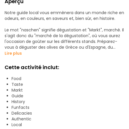
Aperçu
Notre guide local vous emmènera dans un monde riche en
odeurs, en couleurs, en saveurs et, bien sûr, en histoire.
Le mot "naschen" signifie dégustation et "Markt", marché. Il
s'agit donc du "marché de la dégustation", où vous aurez
l'occasion de goûter sur les différents stands. Préparez-
vous à déguster des olives de Grèce ou d'Espagne, du
fromage de Suisse, du curry d'Inde, du poivre du Brésil ou
Lire plus
du salami d'Italie.
Cette activité inclut:
Food
Taste
Markt
Guide
History
Funfacts
Delicacies
Authentic
Local