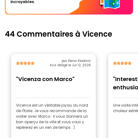
incroyables.
44 Commentaires à Vicence
par Elena Kladarić
Avis rédigé le Jul 12, 2026
"Vicenza con Marco"
"Interest
enthusia
Vicence est un véritable joyau du nord
Une visite i
de l'Italie. Je vous recommande de la
chaleur extr
visiter avec Marco : il vous donnera un
bon aperçu de la ville et vous vous y
repérerez en un rien de temps. :)