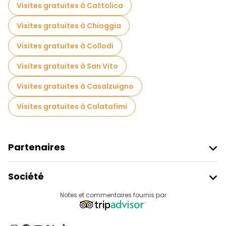
Visites gratuites à Cattolica
Visites gratuites à Chioggia
Visites gratuites à Collodi
Visites gratuites à San Vito
Visites gratuites à Casalzuigno
Visites gratuites à Calatafimi
Partenaires
Rejoindre Freetour
Société
Connexion Du Fournisseur
Destinations
Notes et commentaires fournis par
Programme D’affiliation
À Propos De Nous