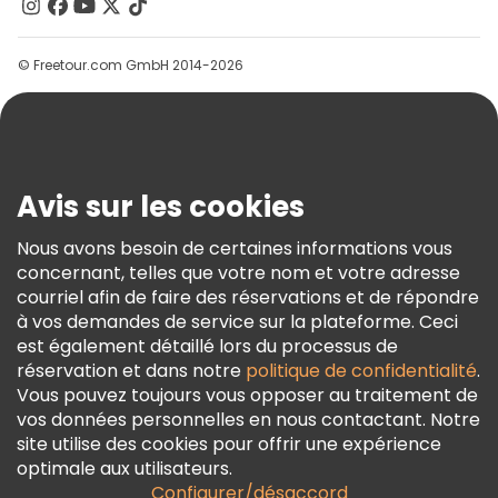
Contactez-Nous
Groupes
© Freetour.com GmbH 2014-2026
Aide
Blog
Presse
Sécurité Et Confidentialité
Avis sur les cookies
Conditions Générales Et Mentions Légales
Nous avons besoin de certaines informations vous
Politique En Matière De Cookies
concernant, telles que votre nom et votre adresse
Freetour Prix
courriel afin de faire des réservations et de répondre
à vos demandes de service sur la plateforme. Ceci
Programme De Fidélité
est également détaillé lors du processus de
réservation et dans notre
politique de confidentialité
.
Vous pouvez toujours vous opposer au traitement de
vos données personnelles en nous contactant. Notre
site utilise des cookies pour offrir une expérience
optimale aux utilisateurs.
Configurer/désaccord