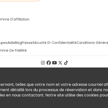
mme D’affiliation
upes
Aide
Blog
Presse
Sécurité Et Confidentialité
Conditions Généra
mme De Fidélité
rnant, telles que votre nom et votre adresse courriel afi
ment détaillé lors du processus de réservation et dans n
en nous contactant. Notre site utilise des cookies pour o