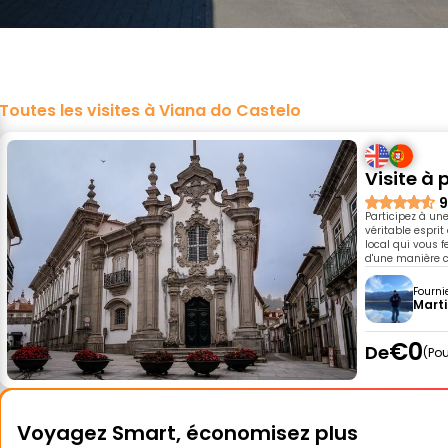
Toutes les visites à Viana do Castelo
Visite à
9
Participez à une
véritable espri
local qui vous fe
d'une manière c
Fourni
Marti
€0
De
Pou
Voyagez Smart, économisez plus