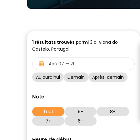
1
résultats trouvés
parmi 3 à: Viana do
Castelo, Portugal
Aujourd’hui
Demain
Après-demain
Note
Tout
9+
8+
7+
6+
Heure de début