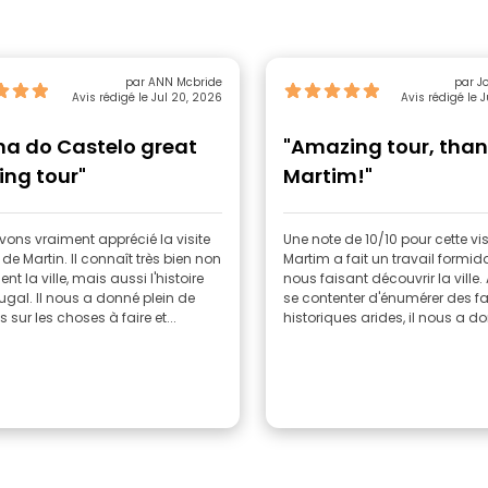
par ANN Mcbride
Avis rédigé le Jul 20, 2026
Avis rédigé le 
na do Castelo great
"Amazing tour, than
ing tour"
Martim!"
ons vraiment apprécié la visite
Une note de 10/10 pour cette vis
de Martin. Il connaît très bien non
Martim a fait un travail formid
nt la ville, mais aussi l'histoire
nous faisant découvrir la ville.
ugal. Il nous a donné plein de
se contenter d'énumérer des fa
s sur les choses à faire et...
historiques arides, il nous a do