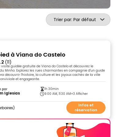
Trier par: Par défaut
 pied à Viana do Castelo
.2
(11)
 visite guidée gratuite de Viana do Castelo et découvrez le
t du Minho. Explorez les rues charmantes en compagnie d'un guide
ra découvrir l'histoire, la culture et les joyaux cachés de la ville
onviviale et engageante.
1h 30min
e par
m Iglesias
9:00 AM, 11:30 AM
+3 Afficher
Infos et
rboires
réservation