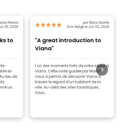
par Joana Pereira
par Mário Duarte
Jun 03, 2026
Avis rédigé le Jun 02, 2026
ks to
"A great introduction to
"Ta
Viana"
ite.
L'un des moments forts de notre séjour à
Très 
able en
Viana. Cette visite guidée par Martim
des 
 Au lieu de
nous a permis de découvrir Viana à
its
travers le regard d'un habitant de la
nné un...
ville. Au-delà des sites touristiques,
nous...