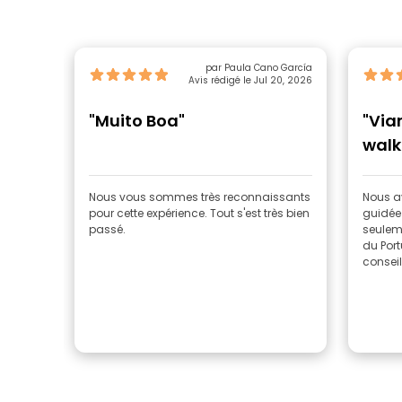
par Paula Cano García
Avis rédigé le Jul 20, 2026
"Muito Boa"
"Via
walk
Nous vous sommes très reconnaissants
Nous av
pour cette expérience. Tout s'est très bien
guidée 
passé.
seuleme
du Port
conseil