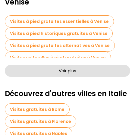
Venise
Visites à pied gratuites essentielles à Venise
Visites à pied historiques gratuites à Venise
Visites à pied gratuites alternatives à Venise
Visites culturelles à pied gratuites à Venise
Visites à pied gratuites pour les familles à Venise
Voir plus
Tournée des pubs à Venise
Découvrez d'autres villes en Italie
Visites autoguidées en Venise
Visites photographiques en Venise
Visites gratuites à Rome
Croisières en Venise
Visites gratuites à Florence
Visite gratuite de la vieille ville à Venise
Visites gratuites à Naples