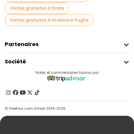
Visites gratuites à Scala
Visites gratuites à Gravina in Puglia
Partenaires
Rejoindre Freetour
Société
Connexion Du Fournisseur
Destinations
Notes et commentaires fournis par
Programme D’affiliation
À Propos De Nous
Contactez-Nous
Groupes
© Freetour.com GmbH 2014-2026
Aide
Blog
Presse