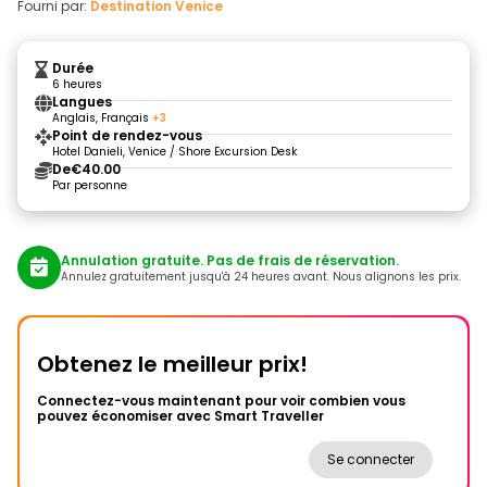
Fourni par:
Destination Venice
Durée
6 heures
Langues
Anglais, Français
+3
Point de rendez-vous
Hotel Danieli, Venice / Shore Excursion Desk
De
€40.00
Par personne
Annulation gratuite. Pas de frais de réservation.
Annulez gratuitement jusqu'à 24 heures avant. Nous alignons les prix.
Obtenez le meilleur prix!
Connectez-vous maintenant pour voir combien vous
pouvez économiser avec Smart Traveller
Se connecter