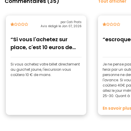
Commentaires (35)
Tout afficher
par Cati Prats
Avis rédigé le Jan 07, 2026
“Si vous l'achetez sur
“escroque
place, c'est 10 euros de
moins.”
Si vous achetez votre billet directement
Je ne pense pas q
au guichet jaune, l'excursion vous
ferai par un aut
coûtera 10 € de moins.
personne ne devr
l'avance. Si vou
coûtera 40€ par
allez le jour m
25-30. Quant à l
centaines de ch
elle se limite 
En savoir plu
dans toute la j
cela, mais ils so
vous voulez sav
l'excursion, vou