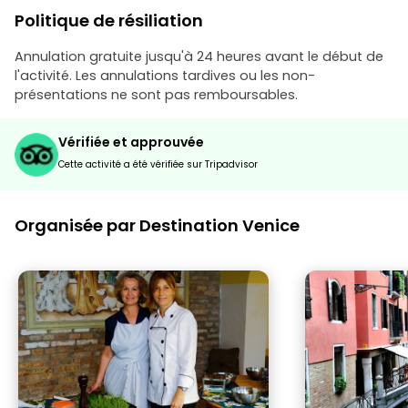
seule compéten
Politique de résiliation
savoir lire les la
qu'une empathie
monde. On ne voit rien, à Murano on
Annulation gratuite jusqu'à 24 heures avant le début de
vous emmène à l'
l'activité. Les annulations tardives ou les non-
mais ensuite v
présentations ne sont pas remboursables.
pour voir l'île, 
pas, à Butano il
temps, mais c
Vérifiée et approuvée
manger, vous a
Cette activité a été vérifiée sur Tripadvisor
minutes, domma
de ne pas y alle
allez manger, l'
tout ce qu'il y a
Organisée par Destination Venice
totalement dispe
y a un type qui
attendre sur le 
pas jouer le jeu, 
est à son âge. 
cabine qui n'es
prendre les ama
qui se moque des
perdra son empl
probablement u
autres. Tous les 