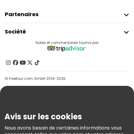
Partenaires
Rejoindre Freetour
Société
Connexion Du Fournisseur
Destinations
Notes et commentaires fournis par
Programme D’affiliation
À Propos De Nous
Contactez-Nous
Groupes
© Freetour.com GmbH 2014-2026
Aide
Blog
Presse
Sécurité Et Confidentialité
Avis sur les cookies
Conditions Générales Et Mentions Légales
Nous avons besoin de certaines informations vous
Politique En Matière De Cookies