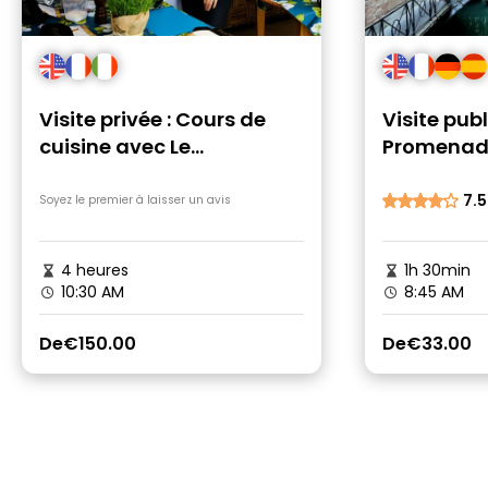
avaient le même 
allez à Murano
organisé au mo
compagnie, all
le coup, mais al
pas avec eux, vou
Visite privée : Cours de
Visite publ
cuisine avec Le
Promenade
Locandiere
7.5
Soyez le premier à laisser un avis
4 heures
1h 30min
10:30 AM
8:45 AM
De
€150.00
De
€33.00