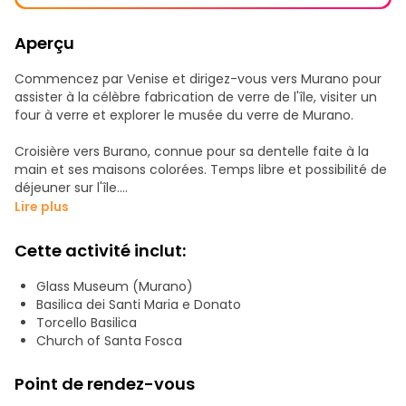
Aperçu
Commencez par Venise et dirigez-vous vers Murano pour
assister à la célèbre fabrication de verre de l'île, visiter un
four à verre et explorer le musée du verre de Murano.
Croisière vers Burano, connue pour sa dentelle faite à la
main et ses maisons colorées. Temps libre et possibilité de
déjeuner sur l'île.
Lire plus
Enfin, visitez Torcello, le plus ancien village de la lagune, et
explorez ses églises historiques avant de retourner à
Cette activité inclut:
Venise.
Glass Museum (Murano)
Conditions à lire absolument !
Basilica dei Santi Maria e Donato
Torcello Basilica
* Il est recommandé d'arriver dans la région vers 10h30, car
Church of Santa Fosca
le bateau part à 11h et ne peut pas attendre.
* L'arrivée tardive n'est pas remboursable et il n'est pas
Point de rendez-vous
possible de reporter le départ.
* Le mauvais temps peut entraîner l'annulation de