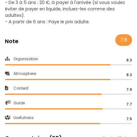
- De 3 à 5 ans : 20 €, à payer à l'arrivée (si vous voulez
éviter de payer en liquide, incluez-les comme des
adultes).
- A partir de 6 ans : Paye le prix adulte.
7.8
Note
Organisation
8.3
Atmosphere
8.3
Content
7.6
Guide
7.7
Usefulness
7.5