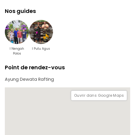
un délicieux déjeuner buffet.
Nos guides
Douches et vestiaires :
Rafraîchissez-vous après l'aventure grâce à l'accès aux
douches et aux vestiaires.
I Nengah
I Putu Agus
Polos
Point de rendez-vous
Ayung Dewata Rafting
Ouvrir dans Google Maps