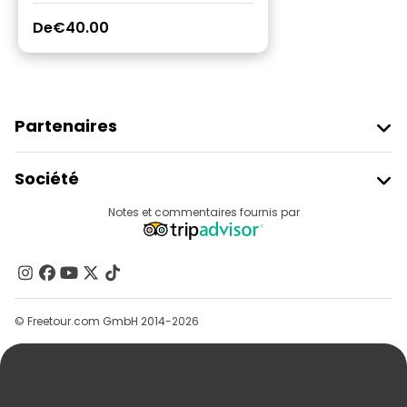
De
€40.00
Partenaires
Rejoindre Freetour
Société
Connexion Du Fournisseur
Destinations
Notes et commentaires fournis par
Programme D’affiliation
À Propos De Nous
Contactez-Nous
Groupes
© Freetour.com GmbH 2014-2026
Aide
Blog
Presse