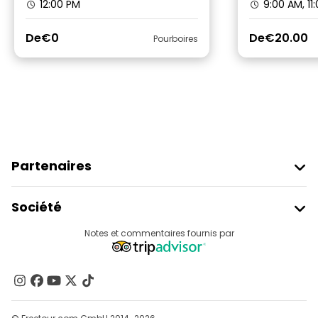
12:00 PM
9:00 AM, 11
De
€0
De
€20.00
Pourboires
Partenaires
Rejoindre Freetour
Société
Connexion Du Fournisseur
Destinations
Notes et commentaires fournis par
Programme D’affiliation
À Propos De Nous
Contactez-Nous
Groupes