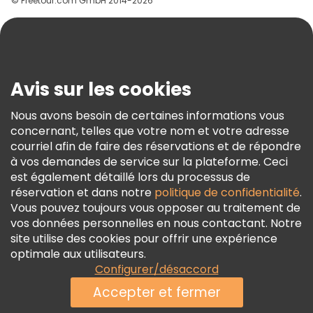
© Freetour.com GmbH 2014-2026
Aide
Blog
Presse
Sécurité Et Confidentialité
Avis sur les cookies
Conditions Générales Et Mentions Légales
Nous avons besoin de certaines informations vous
Politique En Matière De Cookies
concernant, telles que votre nom et votre adresse
Freetour Prix
courriel afin de faire des réservations et de répondre
à vos demandes de service sur la plateforme. Ceci
Programme De Fidélité
est également détaillé lors du processus de
réservation et dans notre
politique de confidentialité
.
Vous pouvez toujours vous opposer au traitement de
vos données personnelles en nous contactant. Notre
site utilise des cookies pour offrir une expérience
optimale aux utilisateurs.
Configurer/désaccord
Accepter et fermer