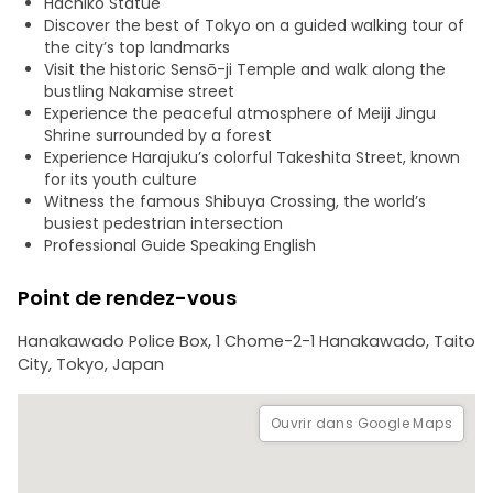
Hachiko Statue
la Tokyo moderne.
Discover the best of Tokyo on a guided walking tour of
the city’s top landmarks
Cette visite à pied est le moyen idéal de découvrir la
Visit the historic Sensō-ji Temple and walk along the
culture, l'histoire et la vie quotidienne de Tokyo en une
bustling Nakamise street
seule journée inoubliable.
Experience the peaceful atmosphere of Meiji Jingu
Shrine surrounded by a forest
Experience Harajuku’s colorful Takeshita Street, known
for its youth culture
Witness the famous Shibuya Crossing, the world’s
busiest pedestrian intersection
Professional Guide Speaking English
Point de rendez-vous
Hanakawado Police Box, 1 Chome-2-1 Hanakawado, Taito
City, Tokyo, Japan
Ouvrir dans Google Maps