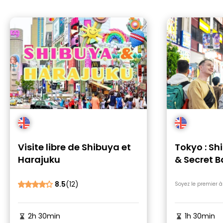
Visite libre de Shibuya et
Tokyo : Sh
Harajuku
& Secret B
Walking T
8.5
(12)
Soyez le premier à
2h 30min
1h 30min