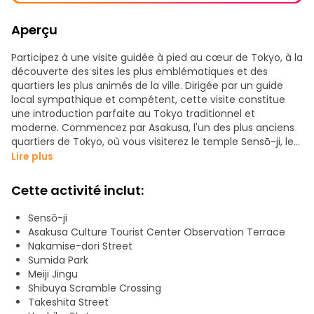
Aperçu
Participez à une visite guidée à pied au cœur de Tokyo, à la
découverte des sites les plus emblématiques et des
quartiers les plus animés de la ville. Dirigée par un guide
local sympathique et compétent, cette visite constitue
une introduction parfaite au Tokyo traditionnel et
moderne. Commencez par Asakusa, l'un des plus anciens
quartiers de Tokyo, où vous visiterez le temple Sensō-ji, le
plus célèbre temple bouddhiste de la ville. Promenez-vous
Lire plus
dans la rue commerçante Nakamise, très animée, qui
regorge d'en-cas locaux et de souvenirs traditionnels.
Cette activité inclut:
Continuez jusqu'au sanctuaire Meiji Jingu, entouré d'une
forêt paisible au centre de la ville, et découvrez les
Sensō-ji
profondes traditions spirituelles du Japon. De là, entrez
Asakusa Culture Tourist Center Observation Terrace
dans le monde coloré de la rue Takeshita de Harajuku,
Nakamise-dori Street
connue pour son énergie juvénile et sa culture pop unique.
Sumida Park
Meiji Jingu
Terminez votre voyage à Shibuya, où vous découvrirez le
Shibuya Scramble Crossing
célèbre Shibuya Crossing - le carrefour piétonnier le plus
Takeshita Street
fréquenté de la planète - entouré de néons et du pouls de