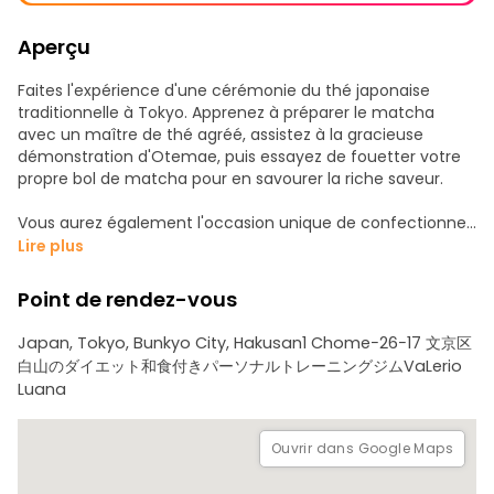
Aperçu
Faites l'expérience d'une cérémonie du thé japonaise
traditionnelle à Tokyo. Apprenez à préparer le matcha
avec un maître de thé agréé, assistez à la gracieuse
démonstration d'Otemae, puis essayez de fouetter votre
propre bol de matcha pour en savourer la riche saveur.
Vous aurez également l'occasion unique de confectionner
des nerikiri, une magnifique confiserie japonaise qui reflète
Lire plus
les changements de saison. Ces friandises traditionnelles
sont fabriquées avec des couleurs vives et des formes
Point de rendez-vous
délicates pour représenter les fleurs et les motifs
saisonniers, mettant en valeur les compétences raffinées
Japan, Tokyo, Bunkyo City, Hakusan1 Chome−26−17 文京区
des artisans japonais. Appréciez l'harmonie parfaite de
白山のダイエット和食付きパーソナルトレーニングジムVaLerio
votre nerikiri fait à la main, accompagné d'un matcha
Luana
fraîchement préparé.
Guidée par un maître de thé ayant plus de 10 ans
Ouvrir dans Google Maps
d'expérience, et soutenue par un hôte expert qui fournit
des explications claires en anglais, cette expérience est à