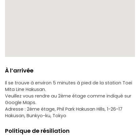
la fois accessible et profondément authentique, même
pour les personnes qui participent pour la première fois.
Remarque : cette visite se déroule uniquement en anglais.
Le japonais n'est pas disponible.
À l’arrivée
Il se trouve à environ 5 minutes à pied de la station Toei
Mita Line Hakusan.
Veuillez vous rendre au 2ème étage comme indiqué sur
Google Maps.
Adresse : 2ème étage, Phil Park Hakusan Hills, 1-26-17
Hakusan, Bunkyo-ku, Tokyo
Politique de résiliation