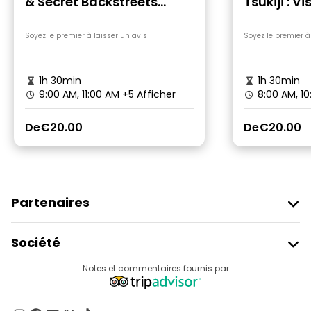
& Secret Backstreets
Tsukiji : Vi
Walking Tour
cuisine de 
culture
Soyez le premier à laisser un avis
Soyez le premier à
1h 30min
1h 30min
9:00 AM, 11:00 AM
+5 Afficher
8:00 AM, 1
De
€20.00
De
€20.00
Partenaires
Rejoindre Freetour
Société
Connexion Du Fournisseur
Destinations
Notes et commentaires fournis par
Programme D’affiliation
À Propos De Nous