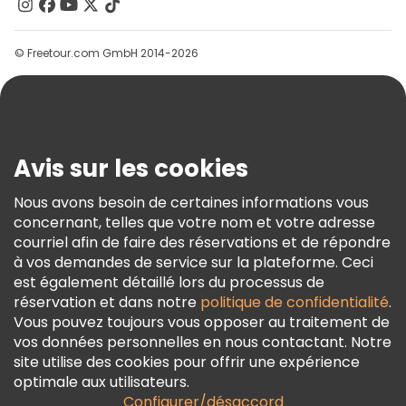
Contactez-Nous
Groupes
© Freetour.com GmbH 2014-2026
Aide
Blog
Presse
Sécurité Et Confidentialité
Avis sur les cookies
Conditions Générales Et Mentions Légales
Nous avons besoin de certaines informations vous
Politique En Matière De Cookies
concernant, telles que votre nom et votre adresse
Freetour Prix
courriel afin de faire des réservations et de répondre
à vos demandes de service sur la plateforme. Ceci
Programme De Fidélité
est également détaillé lors du processus de
réservation et dans notre
politique de confidentialité
.
Vous pouvez toujours vous opposer au traitement de
vos données personnelles en nous contactant. Notre
site utilise des cookies pour offrir une expérience
optimale aux utilisateurs.
Configurer/désaccord