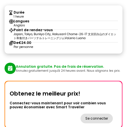
Durée
1 heure
Langues
Anglais
Point de rendez-vous
Japan, Tokyo, Bunkyo City, Hakusan1 Chome−26−17 文京区白山のダイエッ
ト和食付きパーソナルトレーニングジムVaLerio Luana
De
€24.00
Par personne
Annulation gratuite. Pas de frais de réservation.
Annulez gratuitement jusqu'à 24 heures avant. Nous alignons les prix.
Obtenez le meilleur prix!
Connectez-vous maintenant pour voir combien vous
pouvez économiser avec Smart Traveller
Se connecter