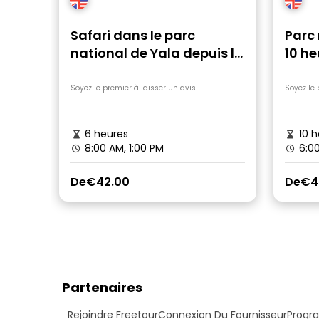
Safari dans le parc
Parc
national de Yala depuis le
10 he
port maritime de
Hambantota
Soyez le premier à laisser un avis
Soyez le 
6 heures
10 h
8:00 AM, 1:00 PM
6:0
De
€42.00
De
€4
Partenaires
Rejoindre Freetour
Connexion Du Fournisseur
Progra