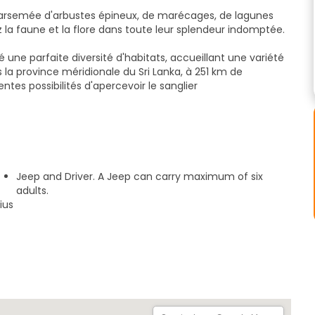
 parsemée d'arbustes épineux, de marécages, de lagunes
 la faune et la flore dans toute leur splendeur indomptée.
é une parfaite diversité d'habitats, accueillant une variété
 la province méridionale du Sri Lanka, à 251 km de
ntes possibilités d'apercevoir le sanglier
rc-épic, le cerf tacheté, la mangouste, le buffle d'eau, le
 tacheté rouille, ainsi qu'une gamme variée d'espèces
ammifères et 200 espèces d'oiseaux.
e important dans l'écosystème, le safari de Bundala vous
Jeep and Driver. A Jeep can carry maximum of six
nt des types rares de tortues et de crocodiles. Outre la
adults.
lore variée, vous offrant le meilleur aspect d'une forêt
ius