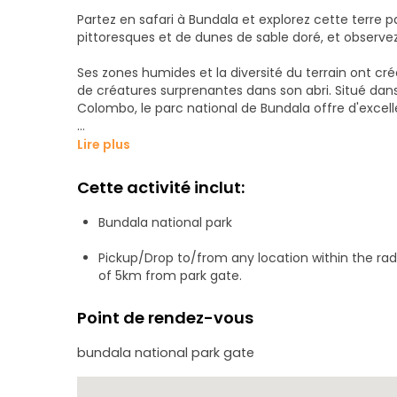
Partez en safari à Bundala et explorez cette terre
pittoresques et de dunes de sable doré, et observez
Ses zones humides et la diversité du terrain ont cré
de créatures surprenantes dans son abri. Situé dans
Colombo, le parc national de Bundala offre d'excelle
d'excellentes occasions d'observer le sanglier, le po
Lire plus
chacal doré endémique, le chat pêcheur et le chat
d'oiseaux colorés. Le parc abrite 32 espèces de m
Cette activité inclut:
Avec la charmante lagune saumâtre qui joue un rôl
Bundala national park
permet d'observer une riche faune aquatique, attira
diversité de la faune, le parc national possède une f
Pickup/Drop to/from any location within the rad
tropicale. SKU : LK50080000
of 5km from park gate.
Point de rendez-vous
bundala national park gate