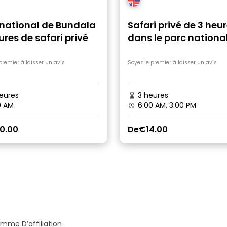
 national de Bundala
Safari privé de 3 heu
ures de safari privé
dans le parc nationa
Yala
premier à laisser un avis
Soyez le premier à laisser un avis
eures
3 heures
0 AM
6:00 AM, 3:00 PM
0.00
De
€14.00
mme D’affiliation