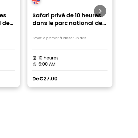
res
Safari privé de 10 heures
Safa
l de
dans le parc national de
nati
Yala
dépa
Soyez le premier à laisser un avis
Soyez le
10 heures
10 
6:00 AM
6:0
De
€27.00
De
€4