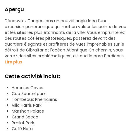
Aperçu
Découvrez Tanger sous un nouvel angle lors d'une
excursion panoramique qui met en valeur les points de vue
et les sites les plus étonnants de la ville. Vous emprunterez
des routes côtières pittoresques, passerez devant des
quartiers élégants et profiterez de vues imprenables sur le
détroit de Gibraltar et l'océan Atlantique. En chemin, vous
verrez des sites emblématiques tels que le parc Perdicaris,
le cap Spartel et les grottes d'Hercule, tout en découvrant
Lire plus
la riche histoire de Tanger et son mélange culturel unique.
Cette activité inclut:
Hercules Caves
Cap Spartel park
Tombeaux Phéniciens
Villa Harris Park
Marshan Palace
Grand Socco
Rmilat Park
Café Hafa