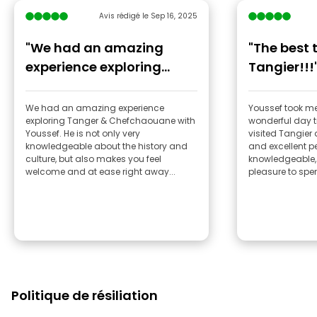
Avis rédigé le Sep 16, 2025
"We had an amazing
"The best 
experience exploring
Tangier!!!
Tanger & Chefchaouane
with Youssef."
We had an amazing experience
Youssef took m
exploring Tanger & Chefchaouane with
wonderful day t
Youssef. He is not only very
visited Tangier 
knowledgeable about the history and
and excellent p
culture, but also makes you feel
knowledgeable, 
welcome and at ease right away...
pleasure to spen
Politique de résiliation