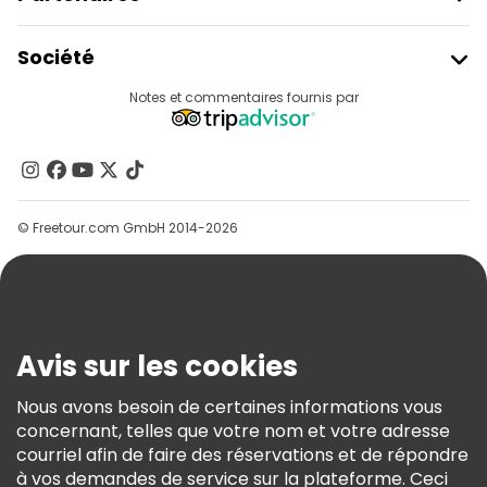
Rejoindre Freetour
Société
Connexion Du Fournisseur
Destinations
Notes et commentaires fournis par
Programme D’affiliation
À Propos De Nous
Contactez-Nous
Groupes
© Freetour.com GmbH 2014-2026
Aide
Blog
Presse
Sécurité Et Confidentialité
Avis sur les cookies
Conditions Générales Et Mentions Légales
Nous avons besoin de certaines informations vous
Politique En Matière De Cookies
concernant, telles que votre nom et votre adresse
Freetour Prix
courriel afin de faire des réservations et de répondre
à vos demandes de service sur la plateforme. Ceci
Programme De Fidélité