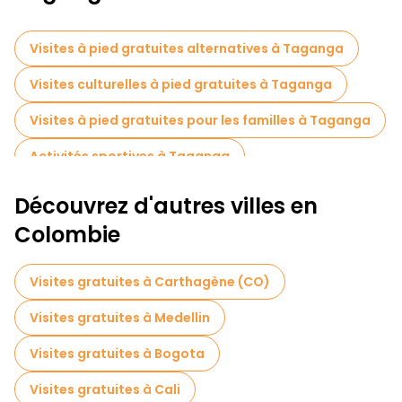
Aucune visite à Taganga ne serait complète sans une montée
sur le pont d'observation au-dessus de la baie, qui offre une
vue panoramique sur la mer des Caraïbes et les collines
Visites à pied gratuites alternatives à Taganga
environnantes. Vous pourrez y prendre des photos dignes
d'une carte postale des paysages pittoresques de la ville et
Visites culturelles à pied gratuites à Taganga
des couchers de soleil colorés.
Visites à pied gratuites pour les familles à Taganga
Activités sportives à Taganga
Découvrez d'autres villes en
Colombie
Visites gratuites à Carthagène (CO)
Visites gratuites à Medellin
Visites gratuites à Bogota
Visites gratuites à Cali