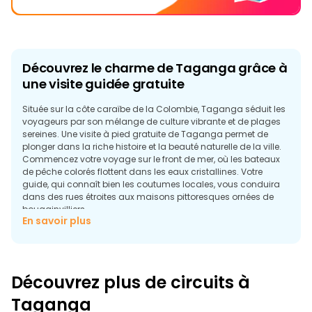
Découvrez le charme de Taganga grâce à
une visite guidée gratuite
Située sur la côte caraïbe de la Colombie, Taganga séduit les
voyageurs par son mélange de culture vibrante et de plages
sereines. Une visite à pied gratuite de Taganga permet de
plonger dans la riche histoire et la beauté naturelle de la ville.
Commencez votre voyage sur le front de mer, où les bateaux
de pêche colorés flottent dans les eaux cristallines. Votre
guide, qui connaît bien les coutumes locales, vous conduira
dans des rues étroites aux maisons pittoresques ornées de
bougainvilliers.
En savoir plus
En chemin, vous découvrirez les origines de Taganga en tant
que petit village de pêcheurs et sa transformation en une
destination populaire pour les plongeurs et les amateurs de
bronzage. Visitez les marchés locaux où les vendeurs
Découvrez plus de circuits à
proposent des fruits de mer frais et des fruits tropicaux, et
plongez-vous dans l'atmosphère de la vie quotidienne.
Taganga