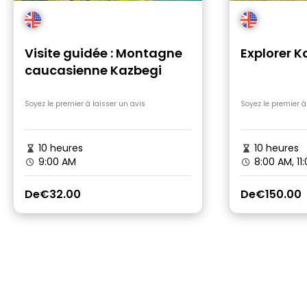
Visite guidée : Montagne
Explorer K
caucasienne Kazbegi
Soyez le premier à laisser un avis
Soyez le premier à
10 heures
10 heures
9:00 AM
8:00 AM, 11
De
€32.00
De
€150.00