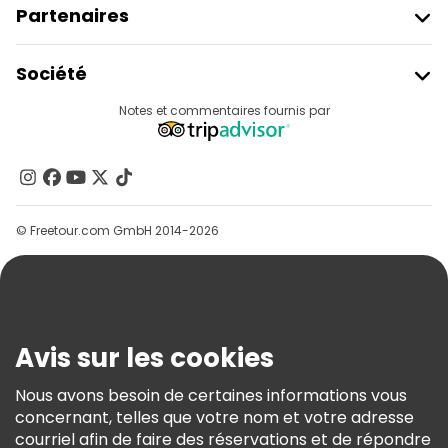
Partenaires
Rejoindre Freetour
Société
Connexion Du Fournisseur
Destinations
Notes et commentaires fournis par
Programme D’affiliation
À Propos De Nous
Contactez-Nous
Groupes
© Freetour.com GmbH 2014-2026
Aide
Blog
Presse
Sécurité Et Confidentialité
Avis sur les cookies
Conditions Générales Et Mentions Légales
Nous avons besoin de certaines informations vous
Politique En Matière De Cookies
concernant, telles que votre nom et votre adresse
Freetour Prix
courriel afin de faire des réservations et de répondre