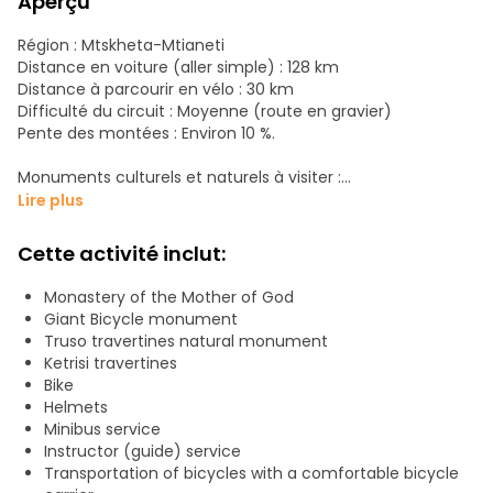
Aperçu
Région : Mtskheta-Mtianeti
Distance en voiture (aller simple) : 128 km
Distance à parcourir en vélo : 30 km
Difficulté du circuit : Moyenne (route en gravier)
Pente des montées : Environ 10 %.
Monuments culturels et naturels à visiter :
Travertins de Truso
Lire plus
Ketrisi
Ruines d'Abano
Cette activité inclut:
Monastère de la Mère de Dieu
Canyon de Kasara
Monastery of the Mother of God
Forteresse de Zakagori
Giant Bicycle monument
Le point le plus élevé du circuit : 2379 m au-dessus du
Truso travertines natural monument
niveau de la mer
Ketrisi travertines
Bike
Type d'excursion : Montagne
Helmets
Minibus service
Saison : Printemps, été, automne Lieu de rencontre : Hôtel
Instructor (guide) service
Transportation of bicycles with a comfortable bicycle
Heure de départ de la randonnée à vélo : Environ 12h00