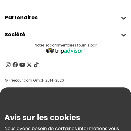
Partenaires
Rejoindre Freetour
Société
Connexion Du Fournisseur
Destinations
Notes et commentaires fournis par
Programme D’affiliation
À Propos De Nous
Contactez-Nous
Groupes
© Freetour.com GmbH 2014-2026
Aide
Blog
Presse
Sécurité Et Confidentialité
Avis sur les cookies
Conditions Générales Et Mentions Légales
Nous avons besoin de certaines informations vous
Politique En Matière De Cookies