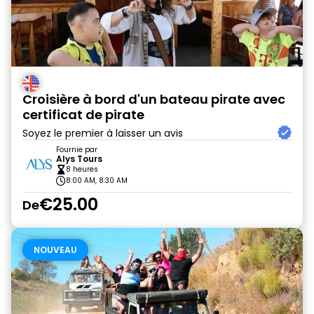
Croisière à bord d'un bateau pirate avec
certificat de pirate
Soyez le premier à laisser un avis
Fournie par
Alys Tours
8 heures
8:00 AM, 8:30 AM
€25.00
De
NOUVEAU