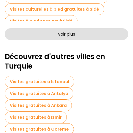
Visites culturelles à pied gratuites à Sidé
Visites à pied sans art à Sidé
Visites à pied gratuites pour les familles à Sidé
Voir plus
Activités sportives à Sidé
Découvrez d'autres villes en
Visites photographiques en Sidé
Turquie
Billets d'entrée en Sidé
Croisières en Sidé
Musées en Sidé
Visites de marchés en Sidé
Visites gratuites à Istanbul
Visites de dégustation locales à Sidé
Visites gratuites à Antalya
Excursions d'une journée gratuites à Sidé
Visites gratuites à Ankara
Visites nocturnes gratuites à Sidé
Visites gratuites à Izmir
Tours à vélo à Sidé
Visites gratuites à Goreme