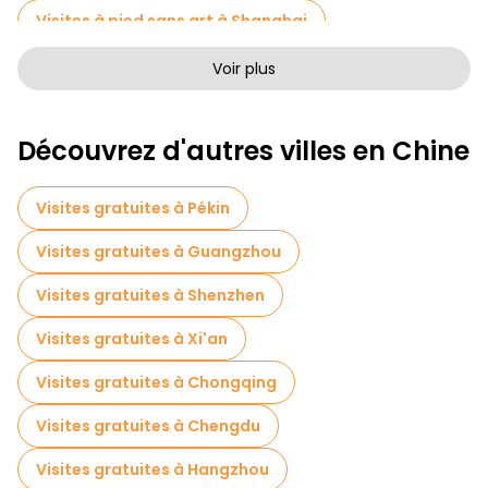
Visites à pied sans art à Shanghai
Visites à pied gratuites pour les familles à Shanghai
Voir plus
Visites autoguidées en Shanghai
Découvrez d'autres villes en Chine
Visites photographiques en Shanghai
Billets d'entrée en Shanghai
Visites gratuites à Pékin
Croisières en Shanghai
Visites gratuites à Guangzhou
Visites de marchés en Shanghai
Visites gratuites à Shenzhen
Visites de dégustation locales à Shanghai
Visites gratuites à Xi'an
Excursions d'une journée gratuites à Shanghai
Visites gratuites à Chongqing
Tours à vélo à Shanghai
Visites gratuites à Chengdu
Visites gastronomiques à Shanghai
Visites gratuites à Hangzhou