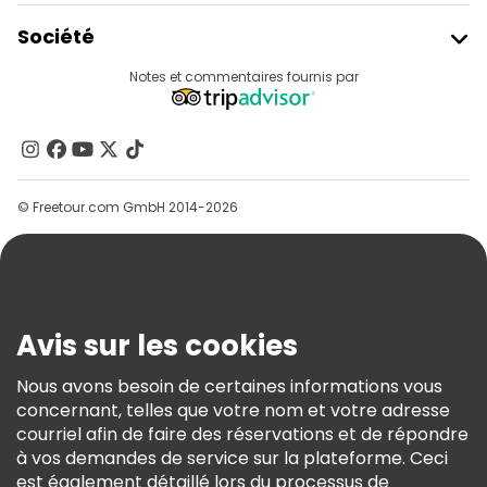
Rejoindre Freetour
Société
Connexion Du Fournisseur
Destinations
Notes et commentaires fournis par
Programme D’affiliation
À Propos De Nous
Contactez-Nous
Groupes
© Freetour.com GmbH 2014-2026
Aide
Blog
Presse
Sécurité Et Confidentialité
Avis sur les cookies
Conditions Générales Et Mentions Légales
Nous avons besoin de certaines informations vous
Politique En Matière De Cookies
concernant, telles que votre nom et votre adresse
Freetour Prix
courriel afin de faire des réservations et de répondre
à vos demandes de service sur la plateforme. Ceci
Programme De Fidélité
est également détaillé lors du processus de