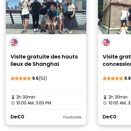
Visite gratuite des hauts
Visite grat
lieux de Shanghai
concessio
Shanghai
9.6
(52)
9.8
2h 30min
2h 30min
10:00 AM, 3:00 PM
10:00 AM, 3
De
€0
De
€0
Pourboires