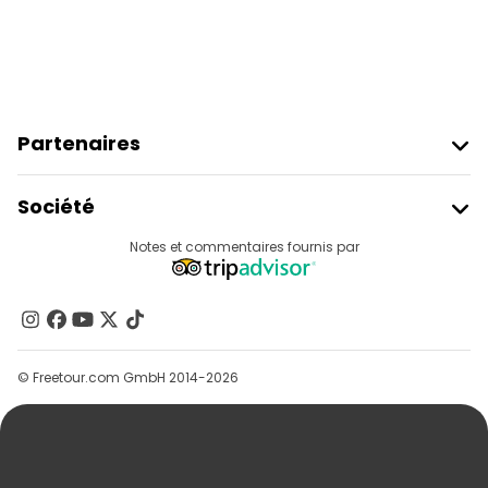
Partenaires
Rejoindre Freetour
Société
Connexion Du Fournisseur
Destinations
Notes et commentaires fournis par
Programme D’affiliation
À Propos De Nous
Contactez-Nous
Groupes
© Freetour.com GmbH 2014-2026
Aide
Blog
Presse