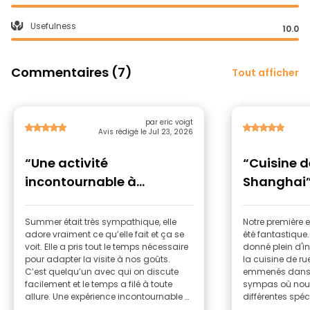
Usefulness
10.0
Commentaires (7)
Tout afficher
par eric voigt
Avis rédigé le Jul 23, 2026
“Une activité
“Cuisine d
incontournable à
Shanghai
Shanghai”
Summer était très sympathique, elle
Notre première e
adore vraiment ce qu’elle fait et ça se
été fantastiqu
voit. Elle a pris tout le temps nécessaire
donné plein d'in
pour adapter la visite à nos goûts.
la cuisine de rue
C’est quelqu’un avec qui on discute
emmenés dans p
facilement et le temps a filé à toute
sympas où nou
allure. Une expérience incontournable si
différentes spéci
vous souhaitez découvrir la diversité
recommande viv