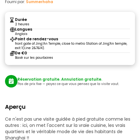
Fourni par:
Summerhaha
Durée
2 heures
Langues
Anglais
Point de rendez-vous
front gate of Jing‘An Temple, close to metro Station of Jing'An temple,
exit 1(Line 2&7&14).
De €0
Basé sur les pourboires
Réservation gratuite. Annulation gratuite.
Pas de prix fixe — payez ce que vous pensez que la visite vaut.
Aperçu
Ce n'est pas une visite guidée à pied gratuite comme les
autres : ici, on met l'accent sur la vraie cuisine, les vrais
quartiers et le véritable mode de vie des habitants de
Shanghai !!