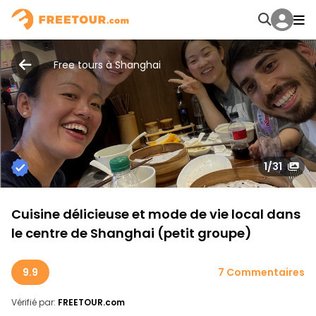
Free tours à Shanghai
1
/31
Cuisine délicieuse et mode de vie local dans
le centre de Shanghai (petit groupe)
9.9
7 Commentaires
Vérifié par:
FREETOUR.com