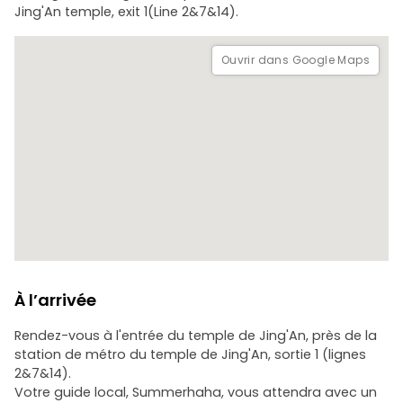
- Des crêpes régionales chinoises que vous n’avez
Jing'An temple, exit 1(Line 2&7&14).
probablement jamais vues auparavant
- Les desserts chinois… étonnamment pas toujours sucrés
- Et pourquoi Shanghai compte-t-elle plus de 10 000 cafés
Ouvrir dans Google Maps
?
Partie 2. Découvrir la ville au-delà des apparences
- Un Apple Store chic à côté d’un temple bouddhiste doré :
lequel est le plus populaire ?
- Un centre communautaire avec une bibliothèque, une
salle de sport…
À l’arrivée
Rendez-vous à l'entrée du temple de Jing'An, près de la
station de métro du temple de Jing'An, sortie 1 (lignes
2&7&14).
Votre guide local, Summerhaha, vous attendra avec un