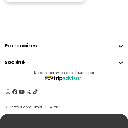
Partenaires
Rejoindre Freetour
Société
Connexion Du Fournisseur
Destinations
Notes et commentaires fournis par
Programme D’affiliation
À Propos De Nous
Contactez-Nous
Groupes
© Freetour.com GmbH 2014-2026
Aide
Blog