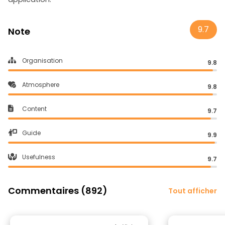
9.7
Note
Organisation
9.8
Atmosphere
9.8
Content
9.7
Guide
9.9
Usefulness
9.7
Commentaires (892)
Tout afficher