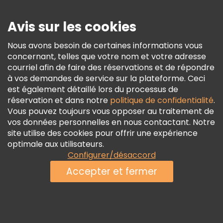
Presse
Sécurité Et Confidentialité
Avis sur les cookies
Conditions Générales Et Mentions Légales
Nous avons besoin de certaines informations vous
Politique En Matière De Cookies
concernant, telles que votre nom et votre adresse
Freetour Prix
courriel afin de faire des réservations et de répondre
à vos demandes de service sur la plateforme. Ceci
Programme De Fidélité
est également détaillé lors du processus de
réservation et dans notre
politique de confidentialité
.
Vous pouvez toujours vous opposer au traitement de
vos données personnelles en nous contactant. Notre
site utilise des cookies pour offrir une expérience
optimale aux utilisateurs.
Configurer/désaccord
Accepter et fermer
Voir la disponibilité