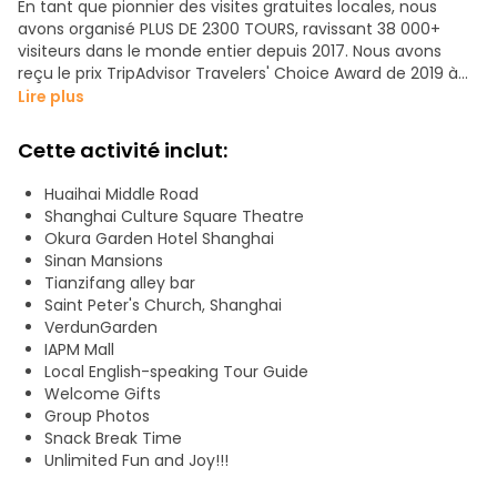
En tant que pionnier des visites gratuites locales, nous
avons organisé PLUS DE 2300 TOURS, ravissant 38 000+
visiteurs dans le monde entier depuis 2017. Nous avons
reçu le prix TripAdvisor Travelers' Choice Award de 2019 à
2025 !
Lire plus
**QU'EST-CE QU'UNE "CONCESSION FRANÇAISE" ?
Cette activité inclut:
**Il s'agissait d'une zone de concession étrangère à
Shanghai de 1849 à 1943. Le quartier reste le premier
Huaihai Middle Road
quartier résidentiel et commerçant de Shanghai, connu
Shanghai Culture Square Theatre
pour son architecture de style européen, ses rues bordées
Okura Garden Hotel Shanghai
d'arbres, ses cafés et bars branchés et son riche
Sinan Mansions
patrimoine artistique.
Tianzifang alley bar
Saint Peter's Church, Shanghai
-Découvrez les récits enchanteurs de la Concession
VerdunGarden
française et son histoire vibrante au cours d'une
IAPM Mall
promenade de trois heures dans ce charmant quartier.
Local English-speaking Tour Guide
Découvrez les secrets de son statut de quartier le plus
Welcome Gifts
apprécié des habitants et des expatriés, et plongez-vous
Group Photos
dans son héritage culturel !
Snack Break Time
Unlimited Fun and Joy!!!
POINTS FORTS DE L'EXCURSION
- Route du milieu de Huaihai