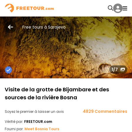
Free tours à Sarajevo
1
/7
Visite de la grotte de Bijambare et des
sources de la rivière Bosna
4829 Commentaires
Soyez le premier à laisser un avis
Vérifié par:
FREETOUR.com
Fourni par:
Meet Bosnia Tours