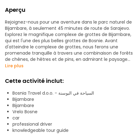
Aperçu
Rejoignez-nous pour une aventure dans le parc naturel de
Bijambare, à seulement 45 minutes de route de Sarajevo.
Explorez le magnifique complexe de grottes de Bijambare,
qui est l'une des plus belles grottes de Bosnie. Avant
d'atteindre le complexe de grottes, nous ferons une
promenade tranquille à travers une combinaison de forêts
de chênes, de hêtres et de pins, en admirant le paysage
pittoresque, les petits ruisseaux et même un petit lac
Lire plus
(généralement présent au printemps). L'air frais et la
tranquillité des lieux donnent le ton d'une bonne journée.
Cette activité inclut:
Une fois arrivés au complexe de grottes, nous
Bosnia Travel d.o.o. - السياحة في البوسنة
commencerons par visiter la grotte supérieure, la plus
Bijambare
ancienne grotte de la région de Bijambare. Les vues
Bijambare
panoramiques sont une attraction incontournable, alors
Vrelo Bosne
n'oubliez pas d'apporter votre appareil photo ! Nous nous
car
rendrons ensuite dans la grotte inférieure, dont la salle
professional driver
principale est plus grande qu'un stade moyen. Vous aurez
knowledgeable tour guide
l'occasion d'explorer l'une des plus belles grottes de Bosnie.