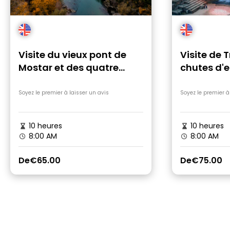
Visite du vieux pont de
Visite de 
Mostar et des quatre
chutes d'
perles d'Herzégovine
départ de
Soyez le premier à laisser un avis
Soyez le premier à
10 heures
10 heures
8:00 AM
8:00 AM
De
€65.00
De
€75.00