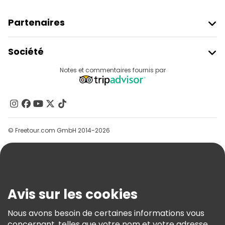
Partenaires
Rejoindre Freetour
Société
Connexion Du Fournisseur
Destinations
Notes et commentaires fournis par
Programme D’affiliation
À Propos De Nous
Contactez-Nous
Groupes
© Freetour.com GmbH 2014-2026
Aide
Blog
Presse
Sécurité Et Confidentialité
Avis sur les cookies
Conditions Générales Et Mentions Légales
Nous avons besoin de certaines informations vous
Politique En Matière De Cookies
concernant, telles que votre nom et votre adresse