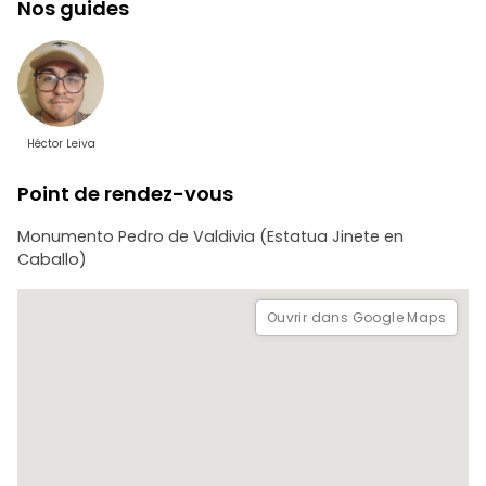
Nos guides
- Cathédrale métropolitaine
- Musée d'art précolombien du Chili
- Tribunaux de justice
- Ancien Congrès du Chili
- Palais de la Moneda
- Centre culturel Palacio de la Moneda
- Promenade de New York
Héctor Leiva
- Colline de Santa Lucía
- Musée des Beaux-Arts
Point de rendez-vous
- Parc forestier
Monumento Pedro de Valdivia (Estatua Jinete en
Caballo)
Ouvrir dans Google Maps