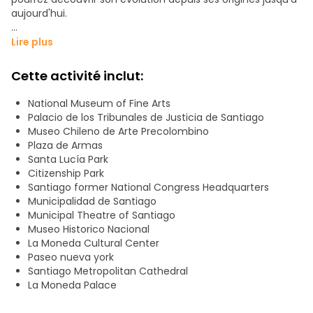
aujourd'hui.
Recommandations personnalisées en matière de
Lire plus
gastronomie, de vie nocturne et de divertissements pour
votre séjour à Santiago, et pour des destinations dans tout
Cette activité inclut:
le Chili.
Ce circuit est idéal pour les voyageurs à la recherche d'une
National Museum of Fine Arts
expérience authentique et éducative, en contact avec
Palacio de los Tribunales de Justicia de Santiago
l'essence même de Santiago et de ses habitants. À la fin
Museo Chileno de Arte Precolombino
de l'excursion, vous aurez une compréhension approfondie
Plaza de Armas
de la ville et des suggestions pour une exploration plus
Santa Lucía Park
approfondie par vous-même.
Citizenship Park
Santiago former National Congress Headquarters
tous les jours à 10h00 et 15h00, rejoignez-nous à Turismo
Municipalidad de Santiago
con Sentido et apprenez à connaître le vrai Santiago !
Municipal Theatre of Santiago
Museo Historico Nacional
Point de rencontre : Monument Pedro de Valdivia sur la
La Moneda Cultural Center
Plaza de Armas.
Paseo nueva york
Santiago Metropolitan Cathedral
Lieux à visiter :
La Moneda Palace
- Plaza de Armas, bâtiments du patrimoine de Santiago du
Chili