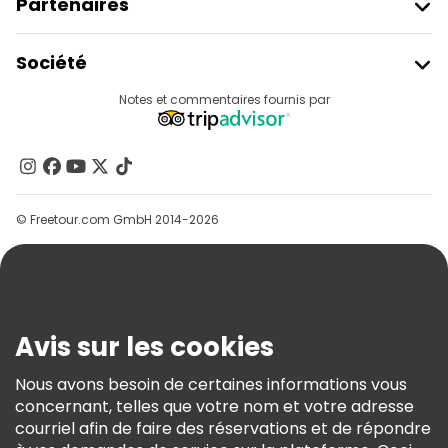
Partenaires
Rejoindre Freetour
Société
Connexion Du Fournisseur
Destinations
Notes et commentaires fournis par
Programme D’affiliation
À Propos De Nous
Contactez-Nous
Groupes
© Freetour.com GmbH 2014-2026
Aide
Blog
Presse
Sécurité Et Confidentialité
Avis sur les cookies
Conditions Générales Et Mentions Légales
Nous avons besoin de certaines informations vous
Politique En Matière De Cookies
concernant, telles que votre nom et votre adresse
Freetour Prix
courriel afin de faire des réservations et de répondre