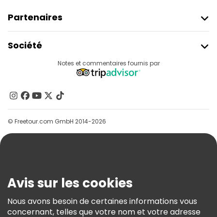
Partenaires
Rejoindre Freetour
Société
Connexion Du Fournisseur
Destinations
Notes et commentaires fournis par
Programme D’affiliation
À Propos De Nous
Contactez-Nous
Groupes
© Freetour.com GmbH 2014-2026
Aide
Blog
Presse
Sécurité Et Confidentialité
Avis sur les cookies
Conditions Générales Et Mentions Légales
Nous avons besoin de certaines informations vous
Politique En Matière De Cookies
concernant, telles que votre nom et votre adresse