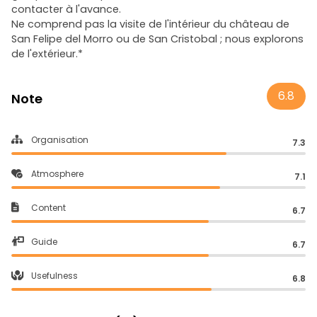
contacter à l'avance.
Ne comprend pas la visite de l'intérieur du château de
San Felipe del Morro ou de San Cristobal ; nous explorons
de l'extérieur.*
6.8
Note
Organisation
7.3
Atmosphere
7.1
Content
6.7
Guide
6.7
Usefulness
6.8