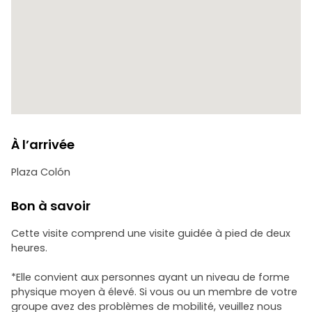
pourquoi San Juan est devenue l’une des villes les plus
importantes des Caraïbes.
À la fin de la visite, vous recevrez un guide numérique
gratuit contenant une sélection de recommandations
locales.
À l’arrivée
Plaza Colón
Bon à savoir
Cette visite comprend une visite guidée à pied de deux
heures.
*Elle convient aux personnes ayant un niveau de forme
physique moyen à élevé. Si vous ou un membre de votre
groupe avez des problèmes de mobilité, veuillez nous