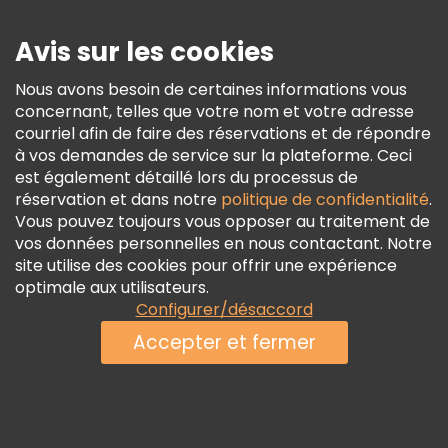
Sécurité Et Confidentialité
Avis sur les cookies
Conditions Générales Et Mentions Légales
Nous avons besoin de certaines informations vous
Politique En Matière De Cookies
concernant, telles que votre nom et votre adresse
Freetour Prix
courriel afin de faire des réservations et de répondre
à vos demandes de service sur la plateforme. Ceci
Programme De Fidélité
est également détaillé lors du processus de
réservation et dans notre
politique de confidentialité
.
Vous pouvez toujours vous opposer au traitement de
vos données personnelles en nous contactant. Notre
site utilise des cookies pour offrir une expérience
optimale aux utilisateurs.
Configurer/désaccord
Accepter et fermer