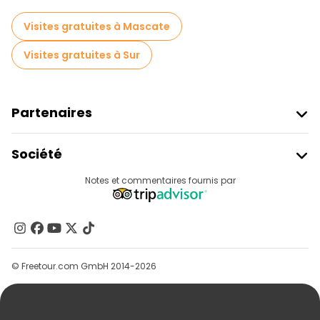
Visites gratuites à Mascate
Visites gratuites à Sur
Partenaires
Rejoindre Freetour
Société
Connexion Du Fournisseur
Destinations
Notes et commentaires fournis par
Programme D’affiliation
À Propos De Nous
Contactez-Nous
Groupes
© Freetour.com GmbH 2014-2026
Aide
Blog
Presse