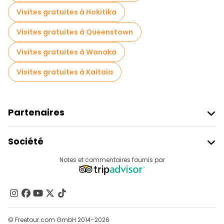
Visites gratuites à Hokitika
Visites gratuites à Queenstown
Visites gratuites à Wanaka
Visites gratuites à Kaitaia
Partenaires
Rejoindre Freetour
Société
Connexion Du Fournisseur
Destinations
Notes et commentaires fournis par
Programme D’affiliation
À Propos De Nous
Contactez-Nous
Groupes
© Freetour.com GmbH 2014-2026