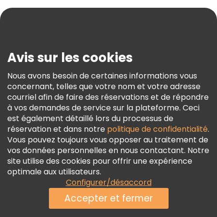
Aide
Blog
Presse
Sécurité Et Confidentialité
Avis sur les cookies
Conditions Générales Et Mentions Légales
Nous avons besoin de certaines informations vous
Politique En Matière De Cookies
concernant, telles que votre nom et votre adresse
Freetour Prix
courriel afin de faire des réservations et de répondre
à vos demandes de service sur la plateforme. Ceci
Programme De Fidélité
est également détaillé lors du processus de
réservation et dans notre
politique de confidentialité
.
Vous pouvez toujours vous opposer au traitement de
vos données personnelles en nous contactant. Notre
site utilise des cookies pour offrir une expérience
optimale aux utilisateurs.
Configurer/désaccord
Accepter et fermer