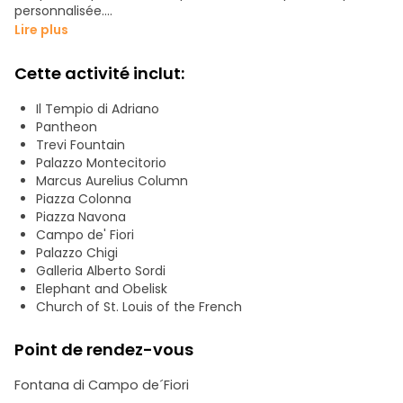
personnalisée.
Lire plus
Nous commencerons notre promenade par le Campo de'
Fiori, le marché où Giordano Bruno a été brûlé vif. Nous
Cette activité inclut:
traverserons la Piazza Navona, célèbre pour ses fontaines,
ses sculptures et ses bâtiments. De même, nous serons
Il Tempio di Adriano
émerveillés par le Panthéon, ancien temple de tous les
Pantheon
dieux. Nous passerons devant le palais Chigi (résidence du
Trevi Fountain
président du Conseil des ministres), le Parlement, le
Palazzo Montecitorio
temple d'Hadrien, les obélisques égyptiens et la colonne de
Marcus Aurelius Column
Marc Aurèle, qui raconte les batailles remportées par
Piazza Colonna
l'empereur. Nous entrerons dans la luxueuse galerie Alberto
Piazza Navona
Sordi. Nous terminerons par l'emblématique fontaine de
Campo de' Fiori
Trevi.
Palazzo Chigi
Galleria Alberto Sordi
Cette visite nous permettra de découvrir l'un des lieux les
Elephant and Obelisk
plus emblématiques de l'histoire occidentale. ¡Nous vous
Church of St. Louis of the French
attendons !
Point de rendez-vous
Fontana di Campo de´Fiori