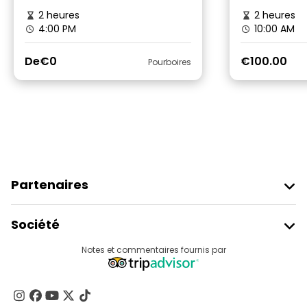
2 heures
2 heures
4:00 PM
10:00 AM
De
€0
€100.00
Pourboires
Partenaires
Rejoindre Freetour
Société
Connexion Du Fournisseur
Destinations
Notes et commentaires fournis par
Programme D’affiliation
À Propos De Nous
Contactez-Nous