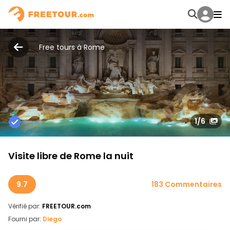
Free tours à Rome
1
/6
Visite libre de Rome la nuit
9.7
183 Commentaires
Vérifié par:
FREETOUR.com
Fourni par:
Diego