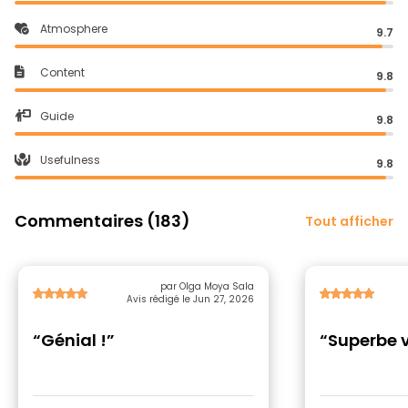
Atmosphere
9.7
Content
9.8
Guide
9.8
Usefulness
9.8
Commentaires (183)
Tout afficher
par Olga Moya Sala
Avis rédigé le Jun 27, 2026
“Génial !”
“Superbe v