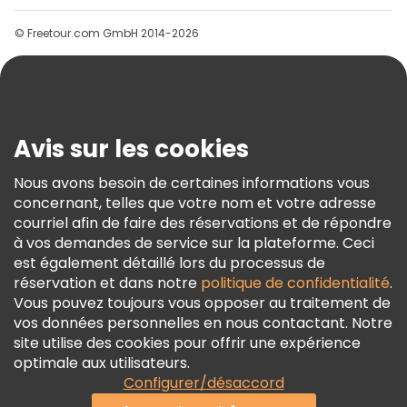
Groupes
© Freetour.com GmbH 2014-2026
Aide
Blog
Presse
Sécurité Et Confidentialité
Avis sur les cookies
Conditions Générales Et Mentions Légales
Nous avons besoin de certaines informations vous
Politique En Matière De Cookies
concernant, telles que votre nom et votre adresse
Freetour Prix
courriel afin de faire des réservations et de répondre
à vos demandes de service sur la plateforme. Ceci
Programme De Fidélité
est également détaillé lors du processus de
réservation et dans notre
politique de confidentialité
.
Vous pouvez toujours vous opposer au traitement de
vos données personnelles en nous contactant. Notre
site utilise des cookies pour offrir une expérience
optimale aux utilisateurs.
Configurer/désaccord