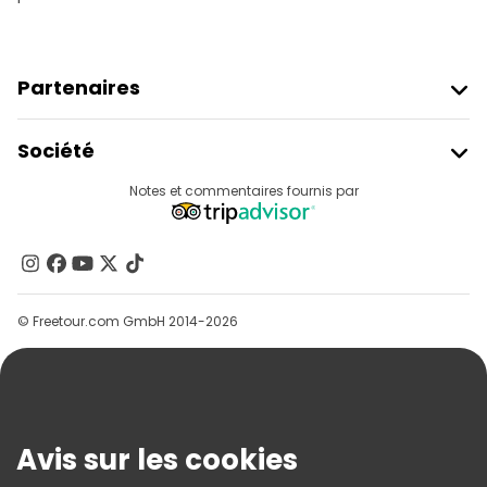
Partenaires
Rejoindre Freetour
Société
Connexion Du Fournisseur
Destinations
Notes et commentaires fournis par
Programme D’affiliation
À Propos De Nous
Contactez-Nous
Groupes
© Freetour.com GmbH 2014-2026
Aide
Blog
Presse
Sécurité Et Confidentialité
Avis sur les cookies
Conditions Générales Et Mentions Légales