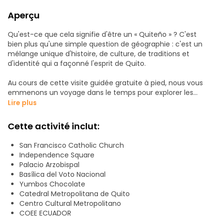
Aperçu
Qu'est-ce que cela signifie d'être un « Quiteño » ? C'est
bien plus qu'une simple question de géographie : c'est un
mélange unique d'histoire, de culture, de traditions et
d'identité qui a façonné l'esprit de Quito.
Au cours de cette visite guidée gratuite à pied, nous vous
emmenons un voyage dans le temps pour explorer les
origines des légendaires « Chullas Quiteños », ces
Lire plus
personnages locaux emblématiques qui incarnent
l’humour, le charme et la personnalité de la ville.
Cette activité inclut:
Promenez-vous dans le centre historique, classé au
patrimoine mondial de l’UNESCO, où chaque rue, chaque
San Francisco Catholic Church
place et chaque bâtiment colonial raconte une partie de
Independence Square
l’histoire de Quito.
Palacio Arzobispal
Basílica del Voto Nacional
Au fil de notre exploration des rues pavées et des sites
Yumbos Chocolate
historiques, vous découvrirez des légendes fascinantes,
Catedral Metropolitana de Quito
des traditions culturelles et des curiosités cachées qui
Centro Cultural Metropolitano
révèlent la véritable essence de l’identité de Quito.
COEE ECUADOR