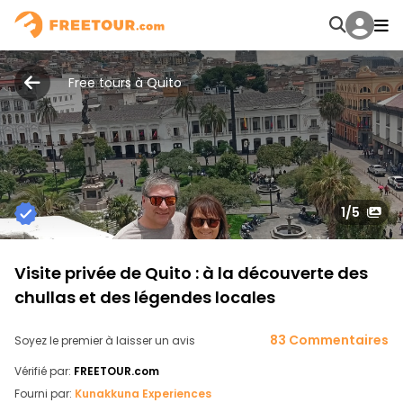
Free tours à Quito
1
/5
Visite privée de Quito : à la découverte des
chullas et des légendes locales
83 Commentaires
Soyez le premier à laisser un avis
Vérifié par:
FREETOUR.com
Fourni par:
Kunakkuna Experiences