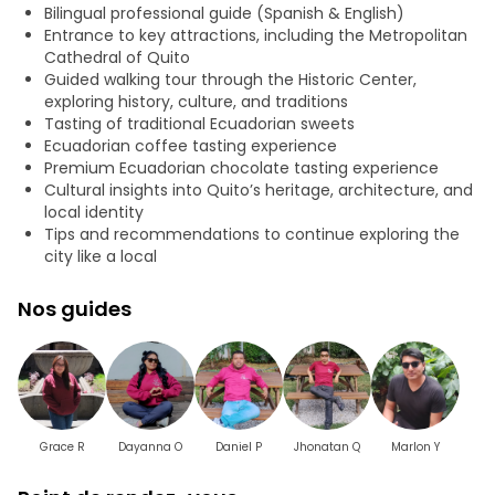
Bilingual professional guide (Spanish & English)
Idéale pour les familles, les couples et les passionnés de
Entrance to key attractions, including the Metropolitan
culture, cette expérience va au-delà de l’histoire : c’est
Cathedral of Quito
une invitation à ressentir la ville, à comprendre ses
Guided walking tour through the Historic Center,
habitants et à entrer en contact avec son patrimoine
exploring history, culture, and traditions
vivant.
Tasting of traditional Ecuadorian sweets
Ecuadorian coffee tasting experience
Rejoignez-nous et découvrez pourquoi Quito n’est pas
Premium Ecuadorian chocolate tasting experience
seulement un lieu, mais un art de vivre.
Cultural insights into Quito’s heritage, architecture, and
local identity
Tips and recommendations to continue exploring the
city like a local
Nos guides
Grace R
Dayanna O
Daniel P
Jhonatan Q
Marlon Y