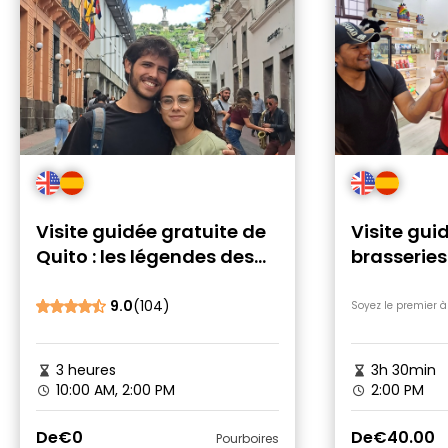
Visite guidée gratuite de
Visite gui
Quito : les légendes des
brasseries
Chullas et des Cholas
Quito : à 
berceau de
9.0
(104)
Soyez le premier à
3 heures
3h 30min
10:00 AM, 2:00 PM
2:00 PM
De
€0
De
€40.00
Pourboires