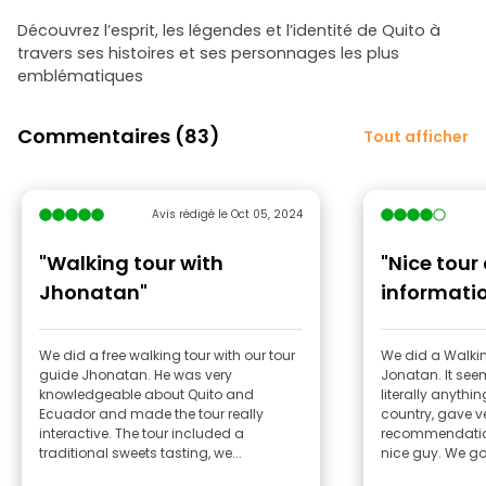
Découvrez l’esprit, les légendes et l’identité de Quito à
travers ses histoires et ses personnages les plus
emblématiques
Commentaires (83)
Tout afficher
Avis rédigé le Oct 05, 2024
"Walking tour with
"Nice tour 
Jhonatan"
informati
We did a free walking tour with our tour
We did a Walkin
guide Jhonatan. He was very
Jonatan. It seems that he knows
knowledgeable about Quito and
literally anythi
Ecuador and made the tour really
country, gave 
interactive. The tour included a
recommendations
traditional sweets tasting, we...
nice guy. 