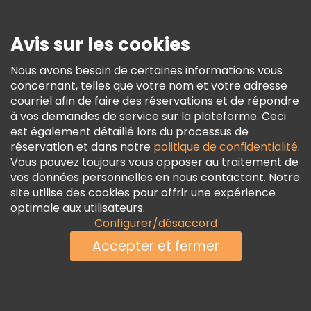
Presse
Sécurité Et Confidentialité
Avis sur les cookies
Conditions Générales Et Mentions Légales
Nous avons besoin de certaines informations vous
Politique En Matière De Cookies
concernant, telles que votre nom et votre adresse
Freetour Prix
courriel afin de faire des réservations et de répondre
à vos demandes de service sur la plateforme. Ceci
Programme De Fidélité
est également détaillé lors du processus de
réservation et dans notre
politique de confidentialité
.
Vous pouvez toujours vous opposer au traitement de
vos données personnelles en nous contactant. Notre
site utilise des cookies pour offrir une expérience
optimale aux utilisateurs.
Configurer/désaccord
Accepter et fermer
Voir la disponibilité