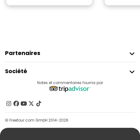
Partenaires
Rejoindre Freetour
Société
Connexion Du Fournisseur
Destinations
Notes et commentaires fournis par
Programme D’affiliation
À Propos De Nous
Contactez-Nous
Groupes
© Freetour.com GmbH 2014-2026
Aide
Blog