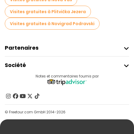
Visites gratuites à Plitvička Jezera
Visites gratuites à Novigrad Podravski
Partenaires
Rejoindre Freetour
Société
Connexion Du Fournisseur
Destinations
Notes et commentaires fournis par
Programme D’affiliation
À Propos De Nous
Contactez-Nous
Groupes
© Freetour.com GmbH 2014-2026
Aide
Blog