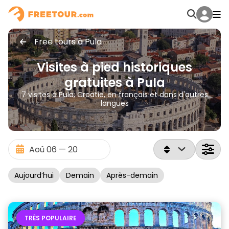
Free tours à Pula
Visites à pied historiques
gratuites à Pula
7 visites à Pula, Croatie, en français et dans d'autres
langues
Aujourd’hui
Demain
Après-demain
TRÈS POPULAIRE