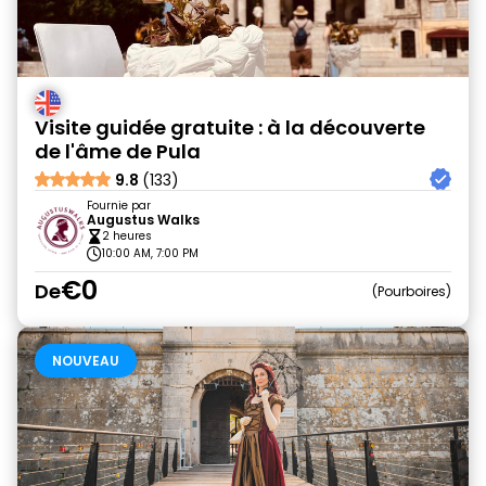
Visite guidée gratuite : à la découverte
de l'âme de Pula
9.8
(133)
Fournie par
Augustus Walks
2 heures
10:00 AM, 7:00 PM
€0
De
Pourboires
NOUVEAU