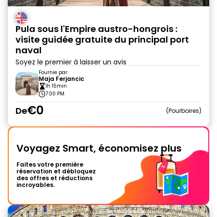
Pula sous l'Empire austro-hongrois :
visite guidée gratuite du principal port
naval
Soyez le premier à laisser un avis
Fournie par
Maja Ferjancic
1h 15min
7:00 PM
€0
De
Pourboires
Voyagez Smart, économisez plus
Faites votre première
réservation et débloquez
des offres et réductions
incroyables.