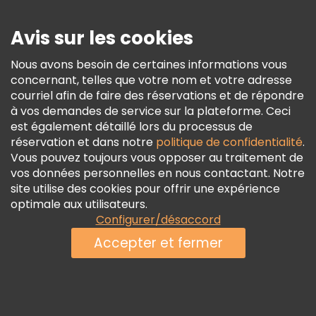
Presse
Sécurité Et Confidentialité
Avis sur les cookies
Conditions Générales Et Mentions Légales
Nous avons besoin de certaines informations vous
Politique En Matière De Cookies
concernant, telles que votre nom et votre adresse
Freetour Prix
courriel afin de faire des réservations et de répondre
à vos demandes de service sur la plateforme. Ceci
Programme De Fidélité
est également détaillé lors du processus de
réservation et dans notre
politique de confidentialité
.
Vous pouvez toujours vous opposer au traitement de
vos données personnelles en nous contactant. Notre
site utilise des cookies pour offrir une expérience
optimale aux utilisateurs.
Configurer/désaccord
Accepter et fermer