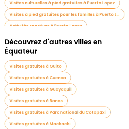
excellent moyen de découvrir sa beauté sans dépenser
Visites culturelles à pied gratuites à Puerto Lopez
beaucoup d'argent.
Visites à pied gratuites pour les familles à Puerto Lopez
Activités sportives à Puerto Lopez
Croisières en Puerto Lopez
Découvrez d'autres villes en
Tours à vélo à Puerto Lopez
Équateur
Visites gratuites à Quito
Visites gratuites à Cuenca
Visites gratuites à Guayaquil
Visites gratuites à Banos
Visites gratuites à Parc national du Cotopaxi
Visites gratuites à Machachi