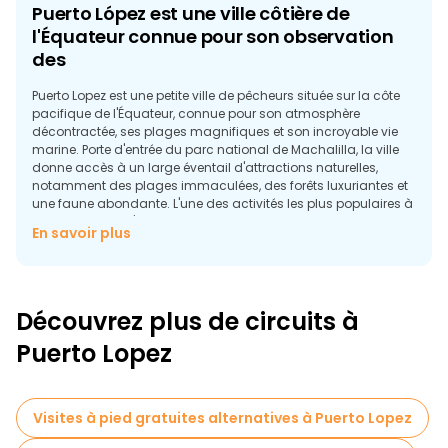
Puerto López est une ville côtière de
l'Équateur connue pour son observation
des
Puerto Lopez est une petite ville de pêcheurs située sur la côte
pacifique de l'Équateur, connue pour son atmosphère
décontractée, ses plages magnifiques et son incroyable vie
marine. Porte d'entrée du parc national de Machalilla, la ville
donne accès à un large éventail d'attractions naturelles,
notamment des plages immaculées, des forêts luxuriantes et
une faune abondante. L'une des activités les plus populaires à
Puerto Lopez est l'observation des baleines. De juin à
En savoir plus
septembre, les baleines à bosse migrent vers ces eaux
chaudes, et une excursion gratuite sur le littoral offre une
occasion unique de voir de près ces créatures majestueuses.
Outre l'observation des baleines, Puerto Lopez est une plaque
Découvrez plus de circuits à
tournante pour l'exploration d'autres merveilles naturelles. La
proche Isla de la Plata, souvent appelée "les Galapagos du
Puerto Lopez
pauvre", est célèbre pour ses fous à pieds bleus, ses frégates et
ses tortues de mer. Les visiteurs peuvent faire des excursions
en bateau jusqu'à l'île, où ils peuvent faire de la plongée avec
masque et tuba dans des eaux cristallines et observer la
Visites à pied gratuites alternatives à Puerto Lopez
diversité de la vie marine. Une visite gratuite de l'île est un