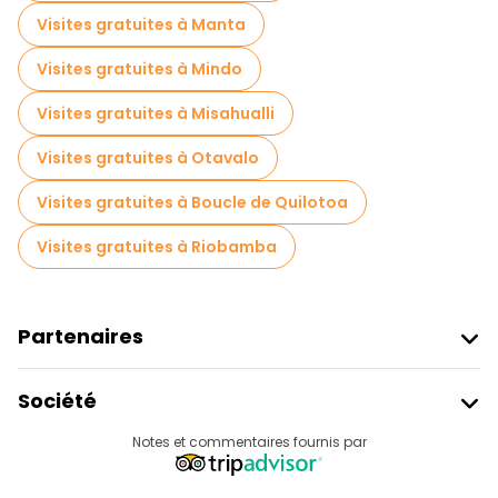
Visites gratuites à Manta
Visites gratuites à Mindo
Visites gratuites à Misahualli
Visites gratuites à Otavalo
Visites gratuites à Boucle de Quilotoa
Visites gratuites à Riobamba
Partenaires
Rejoindre Freetour
Société
Connexion Du Fournisseur
Destinations
Notes et commentaires fournis par
Programme D’affiliation
À Propos De Nous