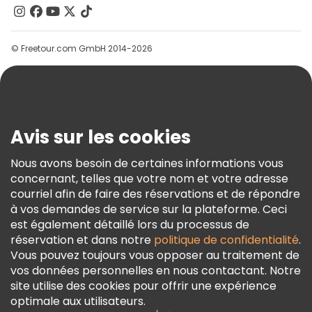
Contactez-Nous
Groupes
© Freetour.com GmbH 2014-2026
Aide
Blog
Presse
Sécurité Et Confidentialité
Avis sur les cookies
Conditions Générales Et Mentions Légales
Nous avons besoin de certaines informations vous
Politique En Matière De Cookies
concernant, telles que votre nom et votre adresse
Freetour Prix
courriel afin de faire des réservations et de répondre
à vos demandes de service sur la plateforme. Ceci
Programme De Fidélité
est également détaillé lors du processus de
réservation et dans notre
politique de confidentialité
.
Vous pouvez toujours vous opposer au traitement de
vos données personnelles en nous contactant. Notre
site utilise des cookies pour offrir une expérience
optimale aux utilisateurs.