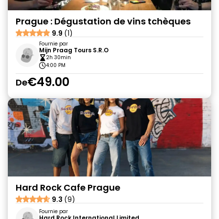
Prague : Dégustation de vins tchèques
9.9
(1)
Fournie par
Mijn Praag Tours S.R.O
2h 30min
4:00 PM
€49.00
De
Hard Rock Cafe Prague
9.3
(9)
Fournie par
Hard Rock International Limited