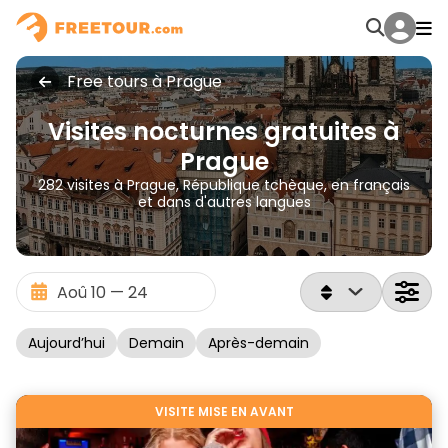
Free tours à Prague
Visites nocturnes gratuites à
Prague
282 visites à Prague, République tchèque, en français
et dans d'autres langues
Aujourd’hui
Demain
Après-demain
VISITE MISE EN AVANT