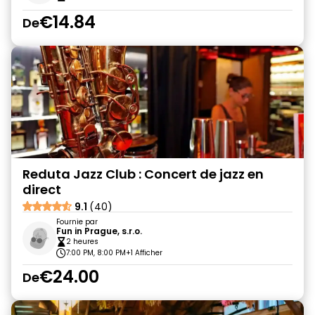
€14.84
De
Reduta Jazz Club : Concert de jazz en
direct
9.1
(40)
Fournie par
Fun in Prague, s.r.o.
2 heures
7:00 PM, 8:00 PM
+1 Afficher
€24.00
De