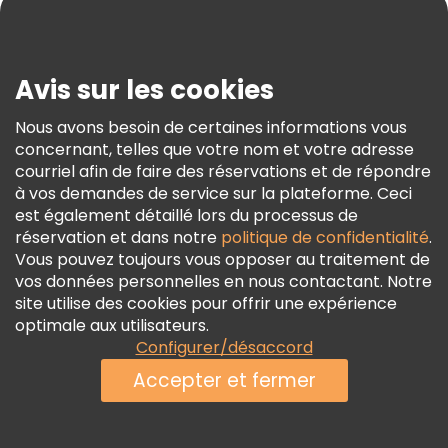
Blog
Visites gratuites à proximité Old Town Square
Presse
Visites gratuites à proximité Charles Bridge
Sécurité Et Confidentialité
Avis sur les cookies
Conditions Générales Et Mentions Légales
Nous avons besoin de certaines informations vous
Politique En Matière De Cookies
concernant, telles que votre nom et votre adresse
Freetour Prix
courriel afin de faire des réservations et de répondre
à vos demandes de service sur la plateforme. Ceci
Programme De Fidélité
est également détaillé lors du processus de
réservation et dans notre
politique de confidentialité
.
Vous pouvez toujours vous opposer au traitement de
vos données personnelles en nous contactant. Notre
site utilise des cookies pour offrir une expérience
optimale aux utilisateurs.
Configurer/désaccord
Accepter et fermer