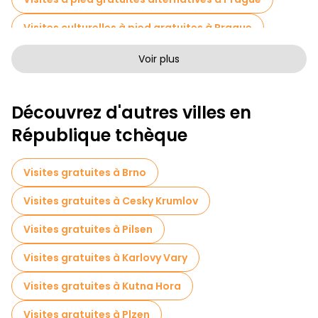
Visites culturelles à pied gratuites à Prague
Visites à pied sans art à Prague
Voir plus
Visites à pied gratuites pour les familles à Prague
Découvrez d'autres villes en
Tournée des pubs à Prague
République tchèque
Activités sportives à Prague
Visites autoguidées en Prague
Visites gratuites à Brno
Jeux d'évasion en Prague
Visites gratuites à Cesky Krumlov
Visites gratuites de la guerre en Prague
Visites gratuites à Pilsen
Visites gratuites des quartiers juifs de Prague
Visites gratuites à Karlovy Vary
Billets d'entrée en Prague
Croisières en Prague
Visites gratuites à Kutna Hora
Visites guidées gratuites sur le thème des légendes et de l'épouvante Prague
Visites gratuites à Plzen