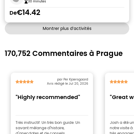
30 minutes
€14.42
De
Montrer plus d’activités
170,752 Commentaires à Prague
par Per Kjaersgaard
Avis rédigé le Jul 20, 2026
"Highly recommended"
"Great w
Très instructif. Un très bon guide. Un
Josh a été un
savant mélange d'histoire,
notre visite à
d'anecdotes et de conseils.
très engagea