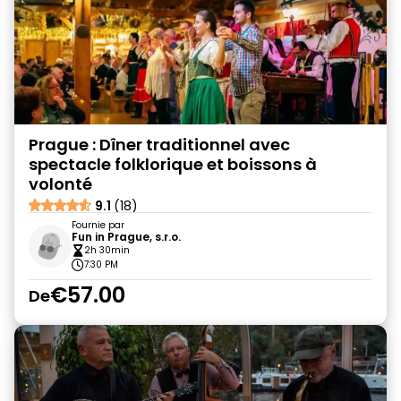
Prague : Dîner traditionnel avec
spectacle folklorique et boissons à
volonté
9.1
(18)
Fournie par
Fun in Prague, s.r.o.
2h 30min
7:30 PM
€57.00
De