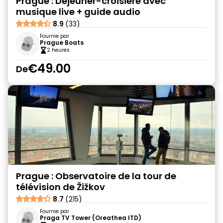
Prague : Déjeuner-croisière avec
musique live + guide audio
8.9
(33)
Fournie par
Prague Boats
2 heures
€49.00
De
Prague : Observatoire de la tour de
télévision de Žižkov
8.7
(215)
Fournie par
Praga TV Tower (Oreathea ITD)