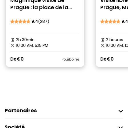
Magnifique visite de
Visite libr
Prague : la place de la
Prague, M
Vieille Ville, le quartier juif,
Charles et
l'horloge Astron et bien
9.4
(287)
9.4
d'autres choses encore.
2h 30min
2 heures
10:00 AM, 5:15 PM
10:00 AM, 1
De
€0
De
€0
Pourboires
Partenaires
Rejoindre Freetour
Société