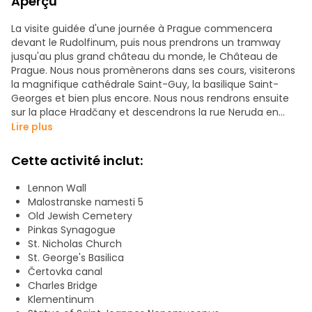
Aperçu
La visite guidée d'une journée à Prague commencera
devant le Rudolfinum, puis nous prendrons un tramway
jusqu'au plus grand château du monde, le Château de
Prague. Nous nous promènerons dans ses cours, visiterons
la magnifique cathédrale Saint-Guy, la basilique Saint-
Georges et bien plus encore. Nous nous rendrons ensuite
sur la place Hradčany et descendrons la rue Neruda en
direction de Malá Strana. Nous visiterons l'île de Kampa, le
Lire plus
mur de John Lennon et nous monterons sur le célèbre
pont Charles. Une galerie d'art en plein air.
Cette activité inclut:
Dans la Vieille Ville de Prague, nous ferons une pause
Lennon Wall
déjeuner. Le guide vous recommandera quelques bons
Malostranske namesti 5
restaurants et vous parlera des plats les plus délicieux de la
Old Jewish Cemetery
cuisine tchèque.
Pinkas Synagogue
St. Nicholas Church
Après avoir repris des forces, nous nous rendrons sur la
St. George's Basilica
place de la Vieille Ville pour voir, entre autres monuments,
Čertovka canal
la célèbre horloge astronomique de Prague. Vous
Charles Bridge
entendrez parler de son histoire et de ses légendes.
Klementinum