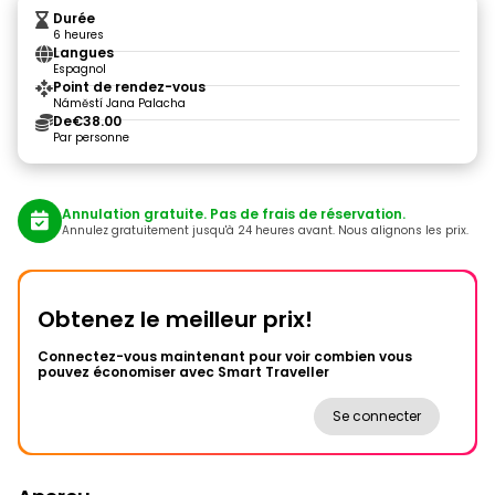
Durée
6 heures
Langues
Espagnol
Point de rendez-vous
Náměstí Jana Palacha
De
€38.00
Par personne
Annulation gratuite. Pas de frais de réservation.
Annulez gratuitement jusqu'à 24 heures avant. Nous alignons les prix.
Obtenez le meilleur prix!
Connectez-vous maintenant pour voir combien vous
pouvez économiser avec Smart Traveller
Se connecter