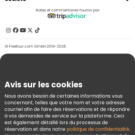
Connexion Du Fournisseur
Destinations
Notes et commentaires fournis par
Programme D’affiliation
À Propos De Nous
Contactez-Nous
Groupes
© Freetour.com GmbH 2014-2026
Aide
Blog
Presse
Sécurité Et Confidentialité
Avis sur les cookies
Conditions Générales Et Mentions Légales
Nous avons besoin de certaines informations vous
Politique En Matière De Cookies
concernant, telles que votre nom et votre adresse
Freetour Prix
courriel afin de faire des réservations et de répondre
à vos demandes de service sur la plateforme. Ceci
Programme De Fidélité
est également détaillé lors du processus de
réservation et dans notre
politique de confidentialité
.