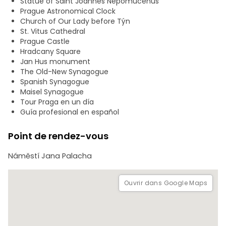
Statue of Saint Joannes Nepomucenus
De là, nous nous rendrons dans le quartier juif de Prague,
Prague Astronomical Clock
aujourd'hui appelé Josefov. Nous nous promènerons dans
Church of Our Lady before Týn
ses rues et visiterons ses synagogues, tout en écoutant
St. Vitus Cathedral
l'histoire de ce lieu mythique.
Prague Castle
Hradcany Square
Nous terminerons notre visite dans la rue Pařížská.
Jan Hus monument
The Old-New Synagogue
Spanish Synagogue
Maisel Synagogue
Tour Praga en un día
Guía profesional en español
Point de rendez-vous
Náměstí Jana Palacha
Ouvrir dans Google Maps