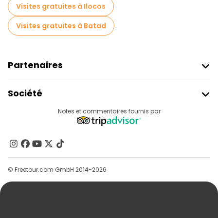
Visites gratuites à Ilocos
Visites gratuites à Batad
Partenaires
Rejoindre Freetour
Société
Connexion Du Fournisseur
Destinations
Notes et commentaires fournis par
Programme D’affiliation
À Propos De Nous
Contactez-Nous
Groupes
© Freetour.com GmbH 2014-2026
Aide
Blog
Presse