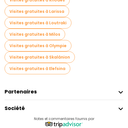
Visites gratuites à Rhodes
Visites gratuites à Larissa
Visites gratuites à Loutraki
Visites gratuites à Milos
Visites gratuites à Olympie
Visites gratuites à Skalánion
Visites gratuites à Elefsina
Partenaires
Rejoindre Freetour
Société
Connexion Du Fournisseur
Destinations
Notes et commentaires fournis par
Programme D’affiliation