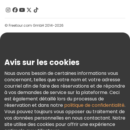
À Propos De Nous
Contactez-Nous
Groupes
© Freetour.com GmbH 2014-2026
Aide
Blog
Presse
Sécurité Et Confidentialité
Avis sur les cookies
Conditions Générales Et Mentions Légales
Nous avons besoin de certaines informations vous
Politique En Matière De Cookies
concernant, telles que votre nom et votre adresse
Freetour Prix
courriel afin de faire des réservations et de répondre
à vos demandes de service sur la plateforme. Ceci
Programme De Fidélité
est également détaillé lors du processus de
réservation et dans notre
politique de confidentialité
.
Vous pouvez toujours vous opposer au traitement de
vos données personnelles en nous contactant. Notre
site utilise des cookies pour offrir une expérience