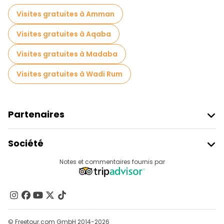
Visites gratuites à Amman
Visites gratuites à Aqaba
Visites gratuites à Madaba
Visites gratuites à Wadi Rum
Partenaires
Rejoindre Freetour
Société
Connexion Du Fournisseur
Destinations
Notes et commentaires fournis par
Programme D’affiliation
À Propos De Nous
Contactez-Nous
Groupes
© Freetour.com GmbH 2014-2026