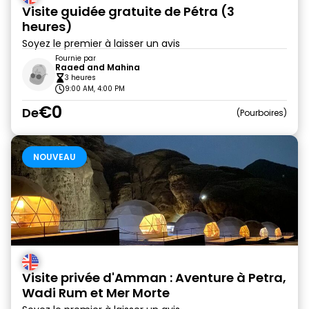
Visite guidée gratuite de Pétra (3
heures)
Soyez le premier à laisser un avis
Fournie par
Raaed and Mahina
3 heures
9:00 AM, 4:00 PM
€0
De
Pourboires
NOUVEAU
Visite privée d'Amman : Aventure à Petra,
Wadi Rum et Mer Morte