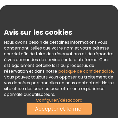
Aide
Blog
Presse
Sécurité Et Confidentialité
Avis sur les cookies
Conditions Générales Et Mentions Légales
Nous avons besoin de certaines informations vous
Politique En Matière De Cookies
concernant, telles que votre nom et votre adresse
Freetour Prix
courriel afin de faire des réservations et de répondre
à vos demandes de service sur la plateforme. Ceci
Programme De Fidélité
est également détaillé lors du processus de
réservation et dans notre
politique de confidentialité
.
Vous pouvez toujours vous opposer au traitement de
vos données personnelles en nous contactant. Notre
site utilise des cookies pour offrir une expérience
optimale aux utilisateurs.
Configurer/désaccord
Accepter et fermer