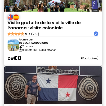
Visite gratuite de la vieille ville de
Panama : visite coloniale
9.7
(219)
Fournie par
REBECA SABUGARA
2 heures
9:00 AM, 11:30 AM
+3 Afficher
€0
De
Pourboires