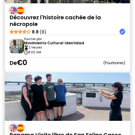
Découvrez l'histoire cachée de la
nécropole
8.8
(8)
Fournie par
Movimiento Cultural Identidad
2 heures
8:00 AM
€0
De
Pourboires
Panama Visite libre de San Felipe Casco