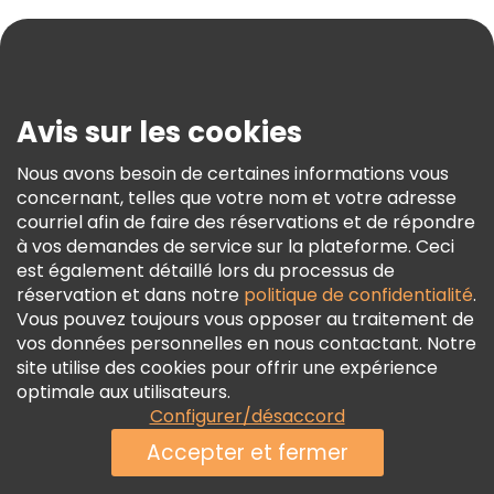
Aide
Blog
Presse
Sécurité Et Confidentialité
Avis sur les cookies
Conditions Générales Et Mentions Légales
Nous avons besoin de certaines informations vous
Politique En Matière De Cookies
concernant, telles que votre nom et votre adresse
Freetour Prix
courriel afin de faire des réservations et de répondre
à vos demandes de service sur la plateforme. Ceci
Programme De Fidélité
est également détaillé lors du processus de
réservation et dans notre
politique de confidentialité
.
Vous pouvez toujours vous opposer au traitement de
vos données personnelles en nous contactant. Notre
site utilise des cookies pour offrir une expérience
optimale aux utilisateurs.
Configurer/désaccord
Accepter et fermer