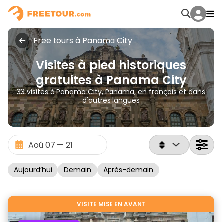
Free tours à Panama City
Visites à pied historiques
gratuites à Panama City
33 visites à Panama City, Panama, en français et dans
d'autres langues
Aujourd’hui
Demain
Après-demain
VISITE MISE EN AVANT