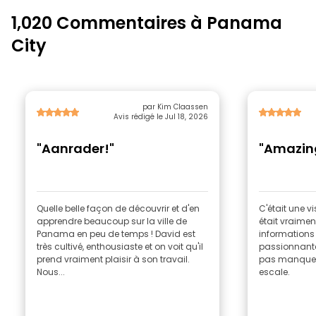
1,020 Commentaires à Panama
City
par Kim Claassen
Avis rédigé le Jul 18, 2026
"Aanrader!"
"Amazin
Quelle belle façon de découvrir et d'en
C'était une v
apprendre beaucoup sur la ville de
était vraiment
Panama en peu de temps ! David est
informations s
très cultivé, enthousiaste et on voit qu'il
passionnantes
prend vraiment plaisir à son travail.
pas manquer 
Nous...
escale.