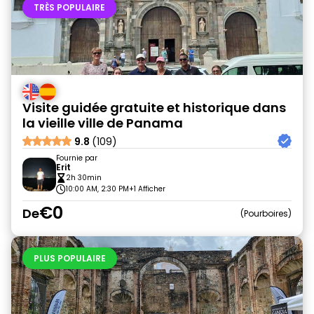
TRÈS POPULAIRE
Visite guidée gratuite et historique dans
la vieille ville de Panama
9.8
(109)
Fournie par
Erit
2h 30min
10:00 AM, 2:30 PM
+1 Afficher
€0
De
Pourboires
PLUS POPULAIRE