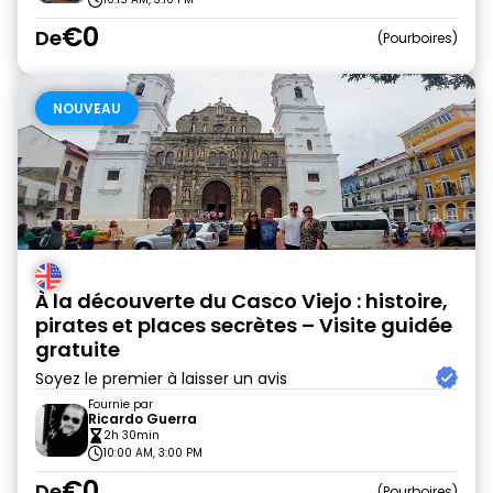
€0
De
Pourboires
NOUVEAU
À la découverte du Casco Viejo : histoire,
pirates et places secrètes – Visite guidée
gratuite
Soyez le premier à laisser un avis
Fournie par
Ricardo Guerra
2h 30min
10:00 AM, 3:00 PM
€0
De
Pourboires