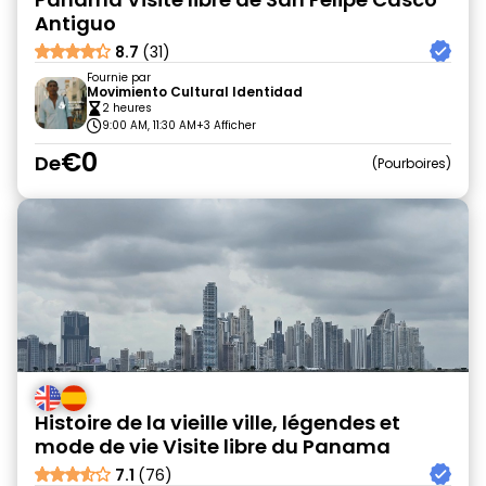
Antiguo
8.7
(31)
Fournie par
Movimiento Cultural Identidad
2 heures
9:00 AM, 11:30 AM
+3 Afficher
€0
De
Pourboires
Histoire de la vieille ville, légendes et
mode de vie Visite libre du Panama
7.1
(76)