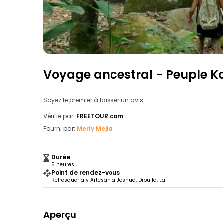
Voyage ancestral - Peuple K
Soyez le premier à laisser un avis
Vérifié par:
FREETOUR.com
Fourni par:
Merly Mejia
Durée
5 heures
Point de rendez-vous
Refresqueria y Artesania Joshua, Dibulla, La
Aperçu