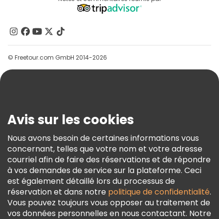
Programme D’affiliation
À Propos De Nous
Contactez-Nous
Groupes
© Freetour.com GmbH 2014-2026
Aide
Blog
Presse
Sécurité Et Confidentialité
Avis sur les cookies
Conditions Générales Et Mentions Légales
Nous avons besoin de certaines informations vous
Politique En Matière De Cookies
concernant, telles que votre nom et votre adresse
Freetour Prix
courriel afin de faire des réservations et de répondre
à vos demandes de service sur la plateforme. Ceci
Programme De Fidélité
est également détaillé lors du processus de
réservation et dans notre
politique de confidentialité
.
Vous pouvez toujours vous opposer au traitement de
vos données personnelles en nous contactant. Notre