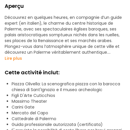
Aperçu
Découvrez en quelques heures, en compagnie d’un guide
expert (en italien), le charme du centre historique de
Palerme, avec ses spectaculaires églises baroques, ses
palais aristocratiques somptueux nichés dans les ruelles,
ses places de la Renaissance et ses marchés arabes.
Plongez-vous dans l’atmosphère unique de cette ville et
découvrez un Palerme véritablement authentique.
Lire plus
- Nous entrerons dans l'ancien marché du Capo et, si vous
le souhaitez, vous pourrez déguster de délicieux plats de
Cette activité inclut:
rue ;
- Nous visiterons la cathédrale de Palerme ;
Piazza Olivella: La scenografica piazza con la barocca
- Je vous raconterai l'histoire du Teatro Massimo, symbole
chiesa di Sant'Ignazio e il museo archeologic
de la Belle Époque et de la famille Florio ;
Figli D'Arte Cuticchios
- Vous découvrirez les aventures de la mystérieuse secte
Massimo Theater
des Beati Paoli, les miracles de Santuzza et le terrible
Carini Gate
meurtre de la baronne de Carini ;
Mercato del Capo
- Vous admirerez la merveilleuse Fontana Pretoria et je
Cattedrale di Palermo
vous dévoilerai pourquoi on l’appelle la « fontaine de la
Guida professionale autorizzata (certificata)
honte » ;