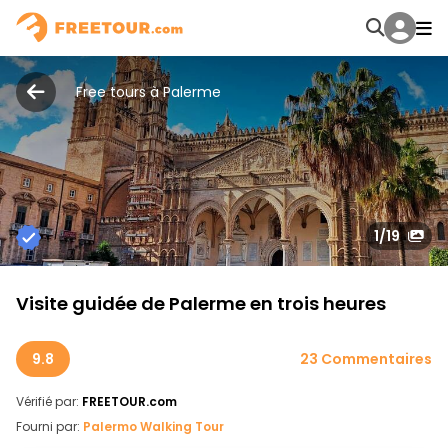
Free tours à Palerme
1
/19
Visite guidée de Palerme en trois heures
9.8
23 Commentaires
Vérifié par:
FREETOUR.com
Fourni par:
Palermo Walking Tour