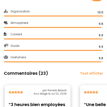
Organisation
10.0
Atmosphere
9.8
Content
9.9
Guide
9.9
Usefulness
9.8
Commentaires (23)
Tout afficher
par Pamela Baiardi
Avis rédigé le Jul 02, 2026
“3 heures bien employées
“Une belle