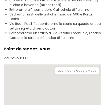
E' prevista la possibilità di soste libere per brevi assaggi
- Je vous indiquerai où déguster les meilleurs cannoli et
di cibo e bevande (street food)
boire le meilleur café du monde.
Entreremo all'interno della Cattedrale di Palermo
Vedremo i resti delle antiche mura del 500 e Porta
Venez avec moi à la découverte de Palerme : je vous
Carini
dévoilerai des histoires et des secrets qu’aucun guide ne
Via Beati Paoli. Racconteremo la storia su questa antica
vous racontera jamais.
setta segreta di vendicatori
UNIQUEMENT EN ITALIEN
Percorreremo un tratto di Via Vittorio Emanuele, l'antico
Cassaro, la strada più antica di Palermo
Point de rendez-vous
via Cavour 133
Ouvrir dans Google Maps