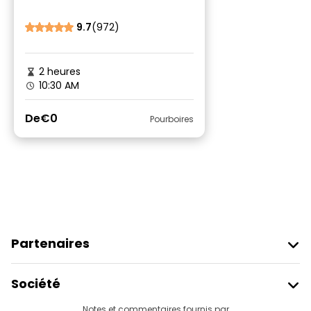
et monuments
exceptionnels
9.7
(972)
2 heures
10:30 AM
De
€0
Pourboires
Partenaires
Rejoindre Freetour
Société
Connexion Du Fournisseur
Destinations
Notes et commentaires fournis par