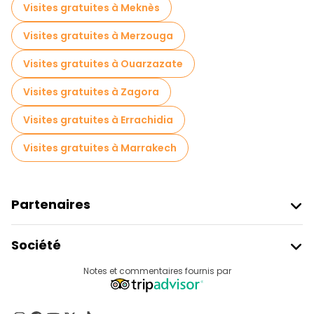
Visites gratuites à Meknès
Visites gratuites à Merzouga
Visites gratuites à Ouarzazate
Visites gratuites à Zagora
Visites gratuites à Errachidia
Visites gratuites à Marrakech
Partenaires
Rejoindre Freetour
Société
Connexion Du Fournisseur
Destinations
Notes et commentaires fournis par
Programme D’affiliation
À Propos De Nous