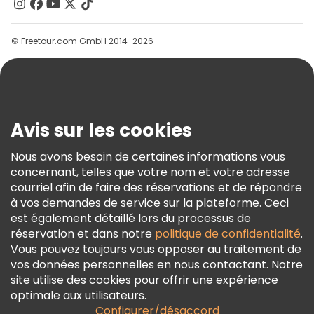
Contactez-Nous
Groupes
© Freetour.com GmbH 2014-2026
Aide
Blog
Presse
Sécurité Et Confidentialité
Avis sur les cookies
Conditions Générales Et Mentions Légales
Nous avons besoin de certaines informations vous
Politique En Matière De Cookies
concernant, telles que votre nom et votre adresse
Freetour Prix
courriel afin de faire des réservations et de répondre
à vos demandes de service sur la plateforme. Ceci
Programme De Fidélité
est également détaillé lors du processus de
réservation et dans notre
politique de confidentialité
.
Vous pouvez toujours vous opposer au traitement de
vos données personnelles en nous contactant. Notre
site utilise des cookies pour offrir une expérience
optimale aux utilisateurs.
Configurer/désaccord