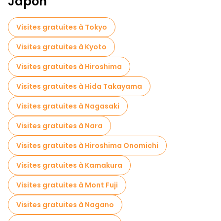
Japon
Billets d'entrée en Osaka
Visites de marchés en Osaka
Visites gratuites à Tokyo
Visites de dégustation locales à Osaka
Visites gratuites à Kyoto
Excursions d'une journée gratuites à Osaka
Visites gratuites à Hiroshima
Visites nocturnes gratuites à Osaka
Visites gratuites à Hida Takayama
Tours à vélo à Osaka
Visites gratuites à Nagasaki
Visites gastronomiques à Osaka
Visites gratuites à Nara
Visites gratuites à proximité Kuromon Ichiba Market
Visites gratuites à Hiroshima Onomichi
Visites gratuites à proximité Namba City Main Building
Visites gratuites à Kamakura
Visites gratuites à proximité Osaka Castle
Visites gratuites à Mont Fuji
Visites gratuites à Nagano