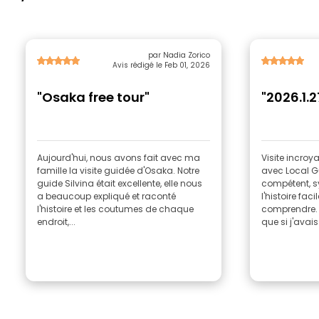
par Nadia Zorico
Avis rédigé le Feb 01, 2026
"Osaka free tour"
"2026.1.2
Aujourd'hui, nous avons fait avec ma
Visite incro
famille la visite guidée d'Osaka. Notre
avec Local Gu
guide Silvina était excellente, elle nous
compétent, s
a beaucoup expliqué et raconté
l'histoire fa
l'histoire et les coutumes de chaque
comprendre. 
endroit,...
que si j'avais.