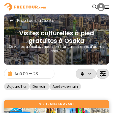
Free tours à Osaka
Visites culturelles à pied
gratuites à Osaka
35 visites à Osaka, Japon, en français et dans d'autres
langues
Aujourd’hui
Demain
Après-demain
VISITE MISE EN AVANT