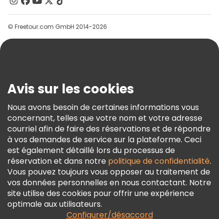
Contactez-Nous
Groupes
© Freetour.com GmbH 2014-2026
Aide
Blog
Presse
Sécurité Et Confidentialité
Avis sur les cookies
Conditions Générales Et Mentions Légales
Nous avons besoin de certaines informations vous
Politique En Matière De Cookies
concernant, telles que votre nom et votre adresse
Freetour Prix
courriel afin de faire des réservations et de répondre
à vos demandes de service sur la plateforme. Ceci
Programme De Fidélité
est également détaillé lors du processus de
réservation et dans notre
politique de confidentialité
.
Vous pouvez toujours vous opposer au traitement de
vos données personnelles en nous contactant. Notre
site utilise des cookies pour offrir une expérience
optimale aux utilisateurs.
Configurer/désaccord