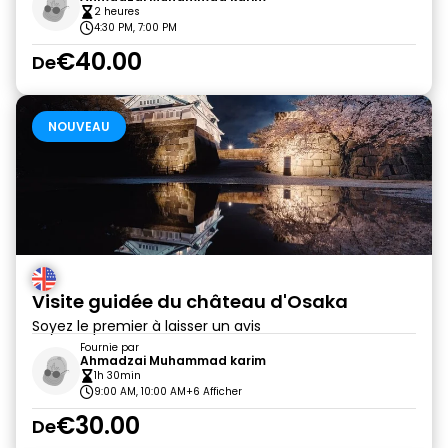
2 heures
4:30 PM, 7:00 PM
€40.00
De
NOUVEAU
Visite guidée du château d'Osaka
Soyez le premier à laisser un avis
Fournie par
Ahmadzai Muhammad karim
1h 30min
9:00 AM, 10:00 AM
+6 Afficher
€30.00
De