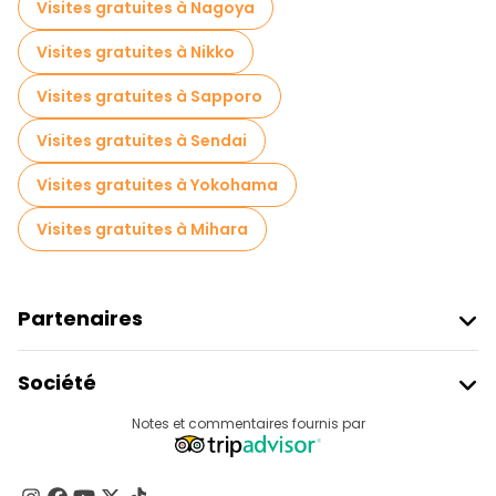
Visites gratuites à Nagoya
Visites gratuites à Nikko
Visites gratuites à Sapporo
Visites gratuites à Sendai
Visites gratuites à Yokohama
Visites gratuites à Mihara
Partenaires
Rejoindre Freetour
Société
Connexion Du Fournisseur
Destinations
Notes et commentaires fournis par
Programme D’affiliation
À Propos De Nous