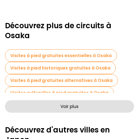
Découvrez plus de circuits à
Osaka
Visites à pied gratuites essentielles à Osaka
Visites à pied historiques gratuites à Osaka
Visites à pied gratuites alternatives à Osaka
Visites culturelles à pied gratuites à Osaka
Visites à pied sans art à Osaka
Voir plus
Visites à pied gratuites pour les familles à Osaka
Découvrez d'autres villes en
Visites autoguidées en Osaka