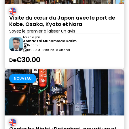
Visite du cœur du Japon avec le port de
Kobe, Osaka, Kyoto et Nara
Soyez le premier à laisser un avis
Fournie par
Ahmadzai Muhammad karim
1h 30min
10:00 AM, 12:00 PM
+8 Afficher
€30.00
De
NOUVEAU
Osaka by Night : Dotonbori, nourriture et