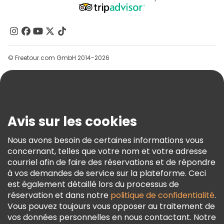
Programme D’affiliation
À Propos De Nous
Contactez-Nous
Groupes
© Freetour.com GmbH 2014-2026
Aide
Blog
Presse
Sécurité Et Confidentialité
Avis sur les cookies
Conditions Générales Et Mentions Légales
Nous avons besoin de certaines informations vous
Politique En Matière De Cookies
concernant, telles que votre nom et votre adresse
Freetour Prix
courriel afin de faire des réservations et de répondre
à vos demandes de service sur la plateforme. Ceci
Programme De Fidélité
est également détaillé lors du processus de
réservation et dans notre
politique de confidentialité
.
Vous pouvez toujours vous opposer au traitement de
vos données personnelles en nous contactant. Notre