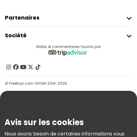
Partenaires
Rejoindre Freetour
Société
Connexion Du Fournisseur
Destinations
Notes et commentaires fournis par
Programme D’affiliation
À Propos De Nous
Contactez-Nous
Groupes
© Freetour.com GmbH 2014-2026
Aide
Blog
Presse
Sécurité Et Confidentialité
Avis sur les cookies
Conditions Générales Et Mentions Légales
Nous avons besoin de certaines informations vous
Politique En Matière De Cookies