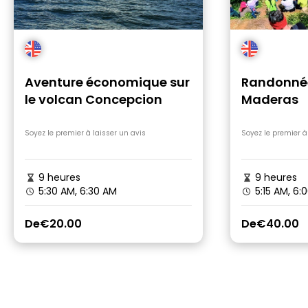
Aventure économique sur
Randonnée
le volcan Concepcion
Maderas
Soyez le premier à laisser un avis
Soyez le premier à
9 heures
9 heures
5:30 AM, 6:30 AM
5:15 AM, 6:
De
€20.00
De
€40.00