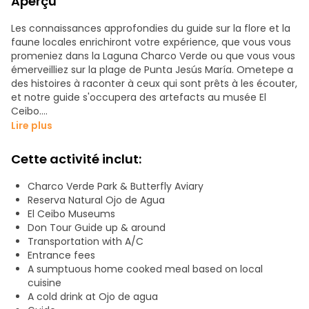
Aperçu
Les connaissances approfondies du guide sur la flore et la
faune locales enrichiront votre expérience, que vous vous
promeniez dans la Laguna Charco Verde ou que vous vous
émerveilliez sur la plage de Punta Jesús María. Ometepe a
des histoires à raconter à ceux qui sont prêts à les écouter,
et notre guide s'occupera des artefacts au musée El
Ceibo.
Lire plus
Cerise sur le gâteau, vous aurez droit à un somptueux
repas maison basé sur la cuisine locale. Ojo de Agua, une
Cette activité inclut:
source naturelle de minéraux provenant du volcan
Concepción, est un endroit spécial pour rencontrer de
Charco Verde Park & Butterfly Aviary
nouveaux amis et rajeunir votre esprit.
Reserva Natural Ojo de Agua
El Ceibo Museums
Nous pouvons venir vous chercher n'importe où sur
Don Tour Guide up & around
Ometepe. Si l'excursion est réservée pour une seule
Transportation with A/C
personne, la prise en charge se fera en moto ; pour plus
Entrance fees
d'une personne, nous utiliserons une voiture ou une
A sumptuous home cooked meal based on local
camionnette.
cuisine
A cold drink at Ojo de agua