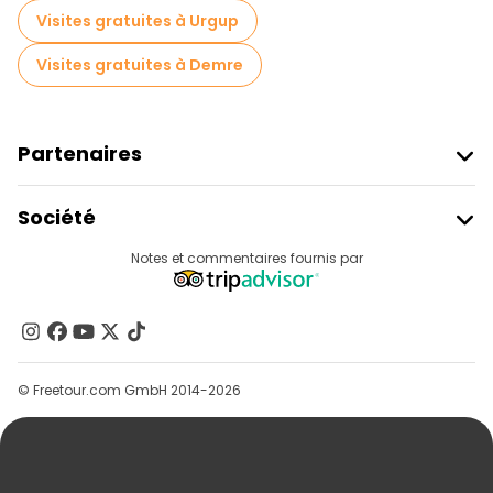
Visites gratuites à Urgup
Visites gratuites à Demre
Partenaires
Rejoindre Freetour
Société
Connexion Du Fournisseur
Destinations
Notes et commentaires fournis par
Programme D’affiliation
À Propos De Nous
Contactez-Nous
Groupes
© Freetour.com GmbH 2014-2026
Aide
Blog
Presse