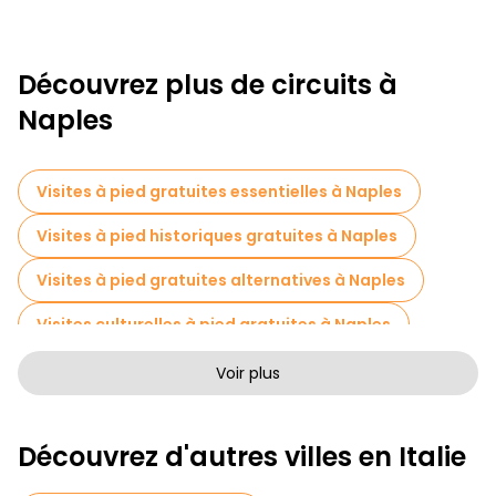
Découvrez plus de circuits à
Naples
Visites à pied gratuites essentielles à Naples
Visites à pied historiques gratuites à Naples
Visites à pied gratuites alternatives à Naples
Visites culturelles à pied gratuites à Naples
Visites à pied sans art à Naples
Voir plus
Visites à pied gratuites pour les familles à Naples
Découvrez d'autres villes en Italie
Activités sportives à Naples