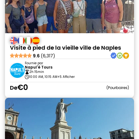
Visite à pied de la vieille ville de Naples
9.6
(6,317)
Fournie par
Napul'é Tours
2h 15min
10:00 AM, 10:15 AM
+5 Afficher
€0
De
Pourboires