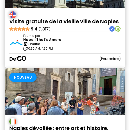
Visite gratuite de la vieille ville de Naples
9.4
(1,817)
Fournie par
Napoli That's Amore
2 heures
10:30 AM, 4:30 PM
€0
De
Pourboires
NOUVEAU
Naples dévoilée : entre art et histoire,