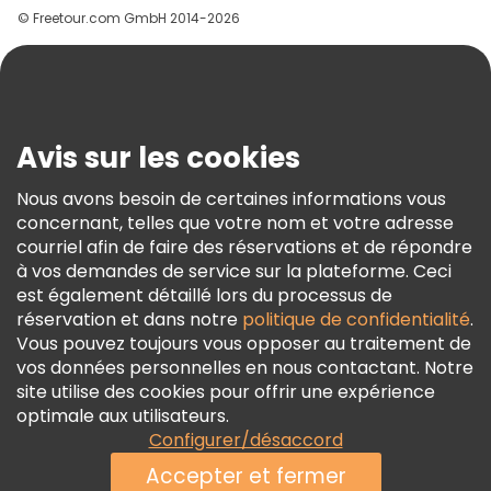
© Freetour.com GmbH 2014-2026
Aide
Blog
Presse
Sécurité Et Confidentialité
Avis sur les cookies
Conditions Générales Et Mentions Légales
Nous avons besoin de certaines informations vous
Politique En Matière De Cookies
concernant, telles que votre nom et votre adresse
Freetour Prix
courriel afin de faire des réservations et de répondre
à vos demandes de service sur la plateforme. Ceci
Programme De Fidélité
est également détaillé lors du processus de
réservation et dans notre
politique de confidentialité
.
Vous pouvez toujours vous opposer au traitement de
vos données personnelles en nous contactant. Notre
site utilise des cookies pour offrir une expérience
optimale aux utilisateurs.
Configurer/désaccord
Accepter et fermer