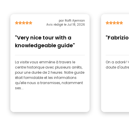
par Raffi Ajemian
Avis rédigé le Jul 18, 2026
"Very nice tour with a
"Fabrizio
knowledgeable guide"
La visite vous emmène à travers le
On a adoré !
centre historique avec plusieurs arrêts,
doute d'autres
pour une durée de 2 heures. Notre guide
était formidable et les informations
qu'elle nous a transmises, notamment
ses...