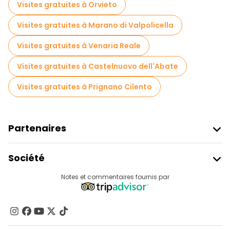
Visites gratuites à Orvieto
Visites gratuites à proximité Archaeological Park of Pompeii
Visites gratuites à Marano di Valpolicella
Visites gratuites à proximité Underground Naples
Visites gratuites à Venaria Reale
Visites gratuites à proximité Piazza del Plebiscito
Visites gratuites à Castelnuovo dell'Abate
Visites gratuites à Prignano Cilento
Partenaires
Rejoindre Freetour
Société
Connexion Du Fournisseur
Destinations
Notes et commentaires fournis par
Programme D’affiliation
À Propos De Nous
Contactez-Nous
Groupes