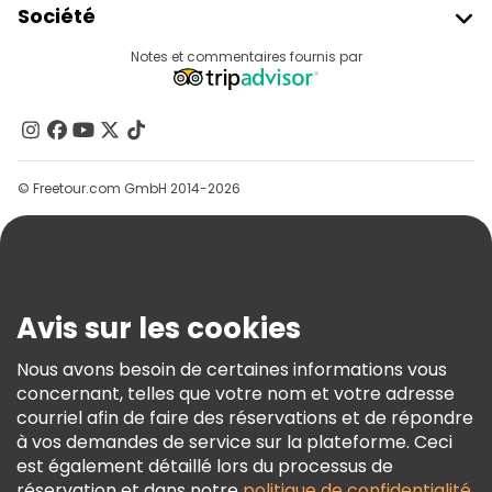
Société
Connexion Du Fournisseur
Destinations
Notes et commentaires fournis par
Programme D’affiliation
À Propos De Nous
Contactez-Nous
Groupes
© Freetour.com GmbH 2014-2026
Aide
Blog
Presse
Sécurité Et Confidentialité
Avis sur les cookies
Conditions Générales Et Mentions Légales
Nous avons besoin de certaines informations vous
Politique En Matière De Cookies
concernant, telles que votre nom et votre adresse
Freetour Prix
courriel afin de faire des réservations et de répondre
à vos demandes de service sur la plateforme. Ceci
Programme De Fidélité
est également détaillé lors du processus de
réservation et dans notre
politique de confidentialité
.