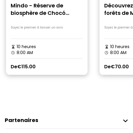
Mindo - Réserve de
Découvrez
biosphère de Chocó
forêts de 
Andino
Soyez le premier à laisser un avis
Soyez le premier à
10 heures
10 heures
8:00 AM
8:00 AM
De
€115.00
De
€70.00
Partenaires
Rejoindre Freetour