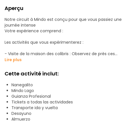
Aperçu
Notre circuit à Mindo est conçu pour que vous passiez une
journée intense
Votre expérience comprend :
Les activités que vous expérimenterez :
- Visite de la maison des colibris : Observez de près ces
oiseaux fascinants.
Lire plus
- Tour de Tarabita : Traversez la rivière et profitez de vues
à couper le souffle.
Cette activité inclut:
- Randonnée et chutes d'eau : rapprochez-vous de la
nature et admirez la puissance de l'eau.
Nanegalito
- Tubing : une aventure fluviale passionnante (plaisir
Mindo Lago
garanti !).
Guianza Profesional
Tickets a todas las actividades
Transporte ida y vuelta
Desayuno
Almuerzo