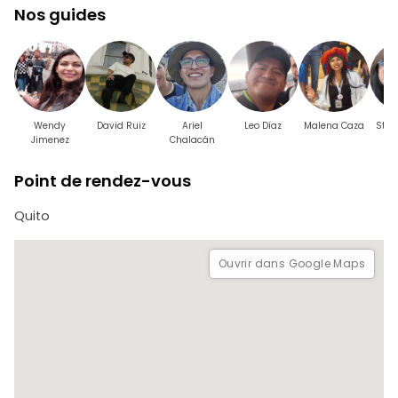
Nos guides
Wendy
David Ruiz
Ariel
Leo Díaz
Malena Caza
Stef
Jimenez
Chalacán
Point de rendez-vous
Quito
Ouvrir dans Google Maps